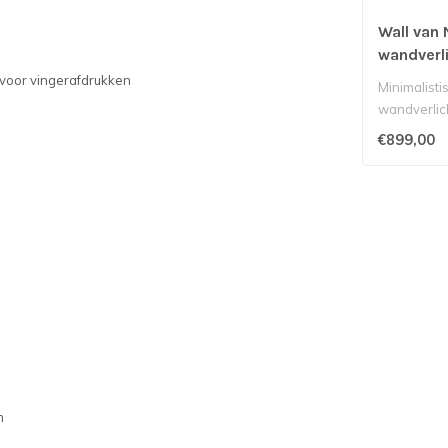
Wall van N
wandverl
donker a
g voor vingerafdrukken
Minimalist
wandverlic
onderverlic
€899,00
m