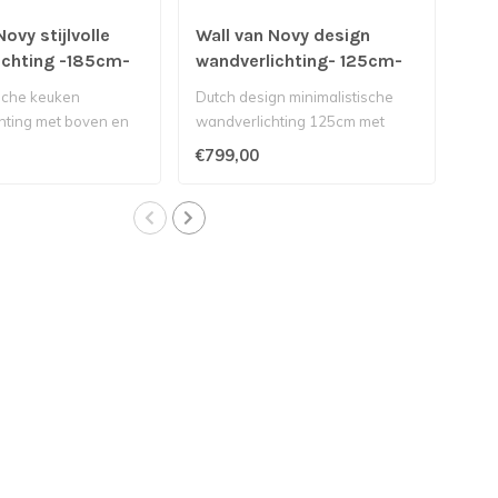
ovy stijlvolle
Wall van Novy design
Wal
ichting -185cm-
wandverlichting- 125cm-
des
ntraciet
antraciet
95
ische keuken
Dutch design minimalistische
Mini
hting met boven en
wandverlichting 125cm met
95c
hting, ontworpen ..
boven en onderverlichting..
ond
€799,00
€74
en..