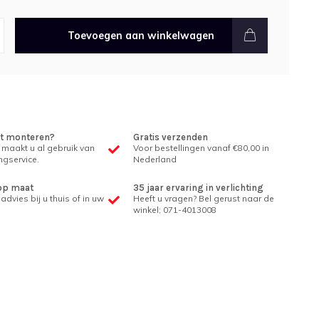
Toevoegen aan winkelwagen
et monteren?
Gratis verzenden
 maakt u al gebruik van
Voor bestellingen vanaf €80,00 in
gservice.
Nederland
op maat
35 jaar ervaring in verlichting
advies bij u thuis of in uw
Heeft u vragen? Bel gerust naar de
winkel; 071-4013008