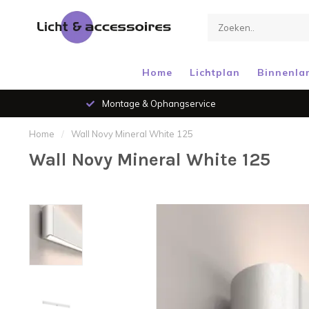
Home
Lichtplan
Binnenla
Montage & Ophangservice
Home
/
Wall Novy Mineral White 125
Wall Novy Mineral White 125