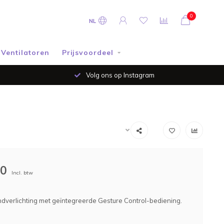
0
NL
Ventilatoren
Prijsvoordeel
Volg ons op Instagram
00
Incl. btw
verlichting met geïntegreerde Gesture Control-bediening.