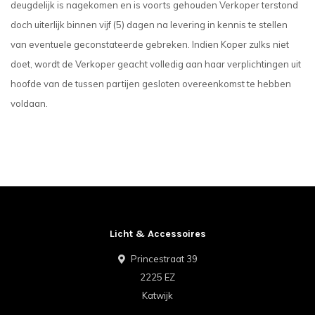
deugdelijk is nagekomen en is voorts gehouden Verkoper terstond
doch uiterlijk binnen vijf (5) dagen na levering in kennis te stellen
van eventuele geconstateerde gebreken. Indien Koper zulks niet
doet, wordt de Verkoper geacht volledig aan haar verplichtingen uit
hoofde van de tussen partijen gesloten overeenkomst te hebben
voldaan.
Licht & Accessoires
Princestraat 39
2225 EZ
Katwijk