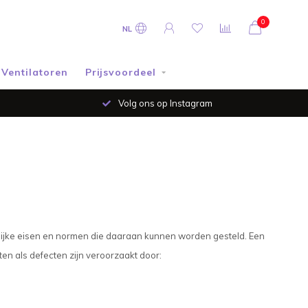
0
NL
Ventilatoren
Prijsvoordeel
Volg ons op Instagram
elijke eisen en normen die daaraan kunnen worden gesteld. Een
ten als defecten zijn veroorzaakt door: