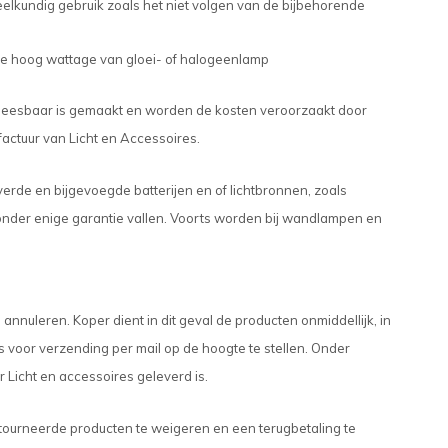
elkundig gebruik zoals het niet volgen van de bijbehorende
 te hoog wattage van gloei- of halogeenlamp
 onleesbaar is gemaakt en worden de kosten veroorzaakt door
 factuur van Licht en Accessoires.
verde en bijgevoegde batterijen en of lichtbronnen, zoals
onder enige garantie vallen. Voorts worden bij wandlampen en
leren. Koper dient in dit geval de producten onmiddellijk, in
s voor verzending per mail op de hoogte te stellen. Onder
 Licht en accessoires geleverd is.
etourneerde producten te weigeren en een terugbetaling te