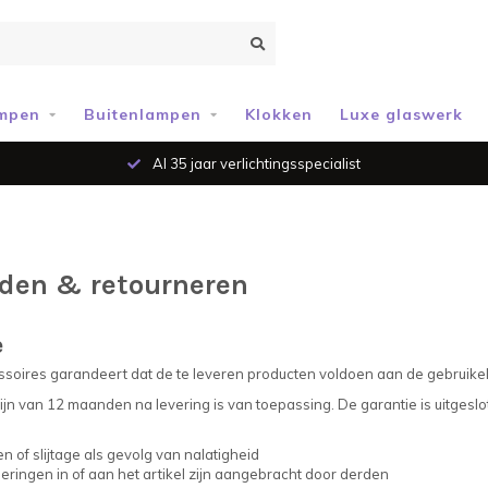
mpen
Buitenlampen
Klokken
Luxe glaswerk
Al 35 jaar verlichtingsspecialist
den & retourneren
e
ssoires garandeert dat de te leveren producten voldoen aan de gebruik
ijn van 12 maanden na levering is van toepassing. De garantie is uitgeslo
n of slijtage als gevolg van nalatigheid
eringen in of aan het artikel zijn aangebracht door derden