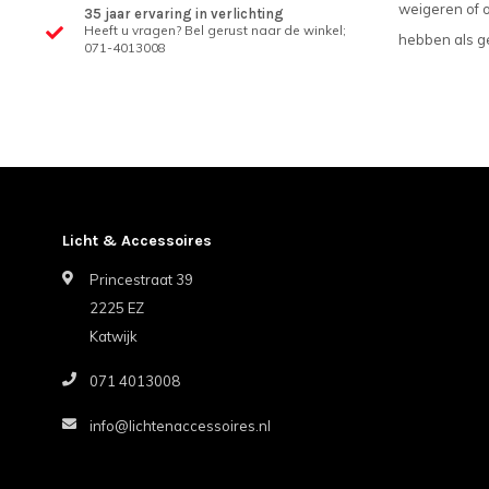
weigeren of o
35 jaar ervaring in verlichting
Heeft u vragen? Bel gerust naar de winkel;
hebben als ge
071-4013008
Licht & Accessoires
Princestraat 39
2225 EZ
Katwijk
071 4013008
info@lichtenaccessoires.nl