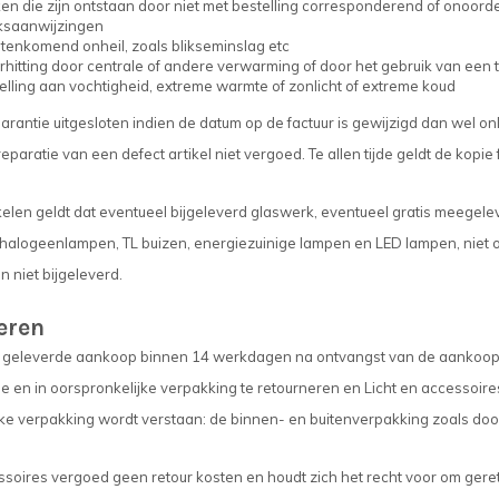
en die zijn ontstaan door niet met bestelling corresponderend of onoorde
ksaanwijzingen
itenkomend onheil, zoals blikseminslag etc
rhitting door centrale of andere verwarming of door het gebruik van een
elling aan vochtigheid, extreme warmte of zonlicht of extreme koud
garantie uitgesloten indien de datum op de factuur is gewijzigd dan wel
eparatie van een defect artikel niet vergoed. Te allen tijde geldt de kopie
ikelen geldt dat eventueel bijgeleverd glaswerk, eventueel gratis meegele
 halogeenlampen, TL buizen, energiezuinige lampen en LED lampen, niet 
n niet bijgeleverd.
eren
geleverde aankoop binnen 14 werkdagen na ontvangst van de aankoop annu
e en in oorspronkelijke verpakking te retourneren en Licht en accessoire
ke verpakking wordt verstaan: de binnen- en buitenverpakking zoals door
ssoires vergoed geen retour kosten en houdt zich het recht voor om ger