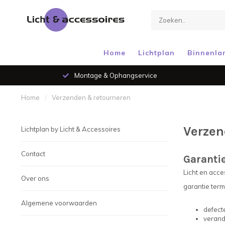
Home
Lichtplan
Binnenla
Montage & Ophangservice
Home
/
Verzenden & retourneren
Verzen
Lichtplan by Licht & Accessoires
Contact
Garanti
Licht en acce
Over ons
garantie term
Algemene voorwaarden
defecte
verand