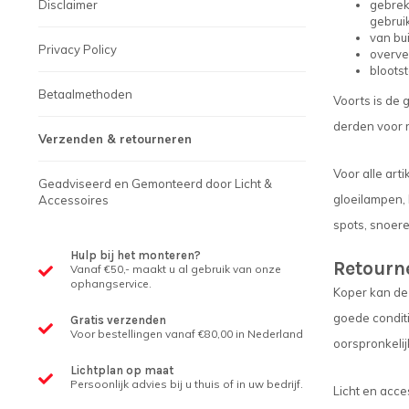
Disclaimer
gebrek
gebrui
van bu
Privacy Policy
overve
blootst
Betaalmethoden
Voorts is de 
derden voor r
Verzenden & retourneren
Voor alle art
Geadviseerd en Gemonteerd door Licht &
gloeilampen,
Accessoires
spots, snoere
Hulp bij het monteren?
Retourn
Vanaf €50,- maakt u al gebruik van onze
ophangservice.
Koper kan de 
goede conditi
Gratis verzenden
Voor bestellingen vanaf €80,00 in Nederland
oorspronkelij
Lichtplan op maat
Persoonlijk advies bij u thuis of in uw bedrijf.
Licht en acce