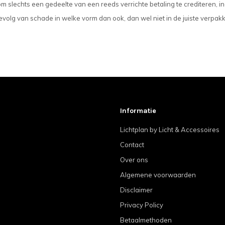
m slechts een gedeelte van een reeds verrichte betaling te crediteren
volg van schade in welke vorm dan ook, dan wel niet in de juiste verpakk
Informatie
Lichtplan by Licht & Accessoires
Contact
Over ons
Algemene voorwaarden
Disclaimer
Privacy Policy
Betaalmethoden