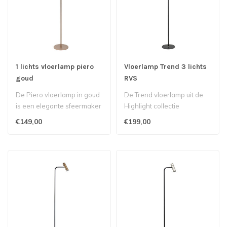
1 lichts vloerlamp piero
Vloerlamp Trend 3 lichts
goud
RVS
De Piero vloerlamp in goud
De Trend vloerlamp uit de
is een elegante sfeermaker
Highlight collectie
met een luxueuze uitstrali..
combineert een elegant
€149,00
€199,00
zwart armat..