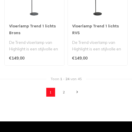
Vloerlamp Trend 1 lichts
Vloerlamp Trend 1 lichts
Brons
RVS
De Trend vloerlamp van
De Trend vloerlamp van
Highlight is een stijlvolle en
Highlight is een stijlvolle en
functionele lamp met een s..
functionele lamp met een s..
€149,00
€149,00
Toon
1
-
24
van 45
1
2