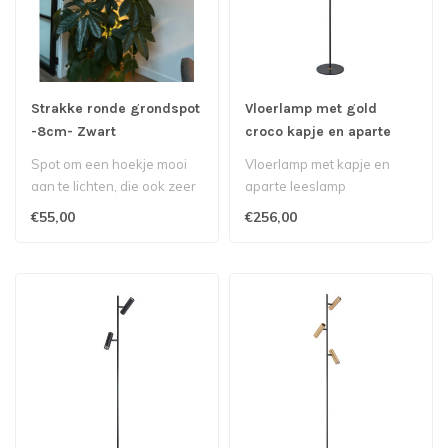
Strakke ronde grondspot
Vloerlamp met gold
-8cm- Zwart
croco kapje en aparte
leeslamp
Spot om een hoekje mooi
Vloerlamp met kapje en
aan te lichten, die ook zeer
aparte leeslamp
geschikt is als grondspot v..
€55,00
€256,00