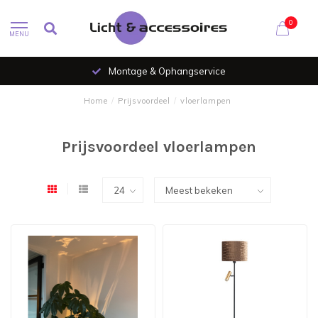
0
MENU
Montage & Ophangservice
Home
/
Prijsvoordeel
/
vloerlampen
Prijsvoordeel vloerlampen