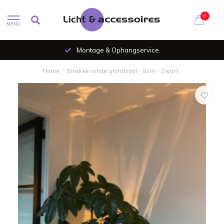
0
MENU
Al 35 jaar verlichtingsspecialist
Home
/
Strakke ronde grondspot -8cm- Zwart