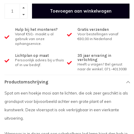
Toevoegen aan winkelwagen
Hulp bij het monteren?
Gratis verzenden
Vanaf €50,- maakt u al
Voor bestellingen vanaf
gebruik van onze
€80,00 in Nederland
ophangservice.
Lichtplan op maat
35 jaar ervaring in
verlichting
Persoonlijk advies bij u thuis
Heeft u vragen? Bel gerust
of in uw bedrijf.
naar de winkel; 071-4013008
Productomschrijving
Spot om een hoekje mooi aan te lichten, die ook zeer geschikt is als
grondspot voor bijvoorbeeld achter een grote plant of een
kunstwerk. Deze vloerspot is ook verkrijgbaar in een vierkante
uitvoering,
Wanneer je in deze spot een schakelbare led lamp kiest dan heb je