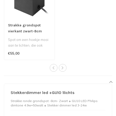
Strakke grondspot
vierkant zwart-8cm
Spot om een hoekje mooi
aan te lichten, die ook
zeer geschikt is als
€55,00
grondspot v..
Stekkerdimmer led +GU10 1lichts
Strakke ronde grondspot -8cm- Zwart
GU10 LED Philips
dimtone 4.9w=50watt
Stekker dimmer led 3-24w