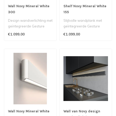
Wall Novy Mineral White
Shelf Novy Mineral White
300
155
Design wandverlichting met
Stijlvolle wandplank met
geïntegreerde Gesture
geïntegreerde Gesture
Control-bediening...
Control-bediening..
€1.099,00
€1.099,00
Wall Novy Mineral White
Wall van Novy design