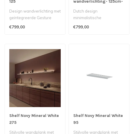
125
wandverlichting- 125cm-
antraciet
Design wandverlichting met
Dutch design
geïntegreerde Gesture
minimalistische
Control-bediening...
wandverlichting 125cm met
€799,00
€799,00
boven en onderverlichting..
Shelf Novy Mineral White
Shelf Novy Mineral White
275
95
Stijlvolle wandplank met
Stijlvolle wandplank met