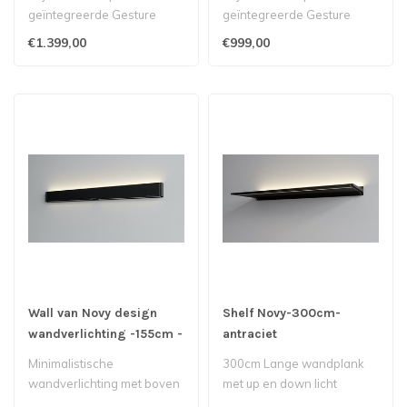
geïntegreerde Gesture
geïntegreerde Gesture
Control-bediening..
Control-bediening..
€1.399,00
€999,00
Wall van Novy design
Shelf Novy-300cm-
wandverlichting -155cm -
antraciet
antraciet
Minimalistische
300cm Lange wandplank
wandverlichting met boven
met up en down licht
en onderverlichting..