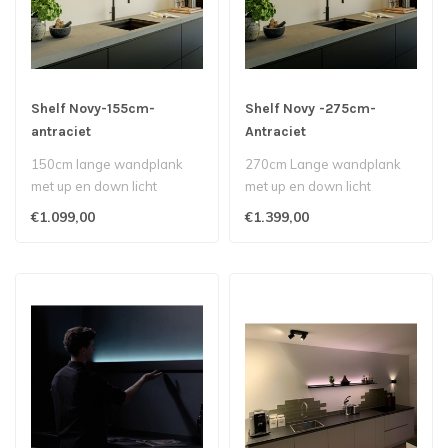
Shelf Novy-155cm-
Shelf Novy -275cm-
antraciet
Antraciet
150cm lange wandplank
270cm Lange wandplank
met up en down licht
met up en down licht
€1.099,00
€1.399,00