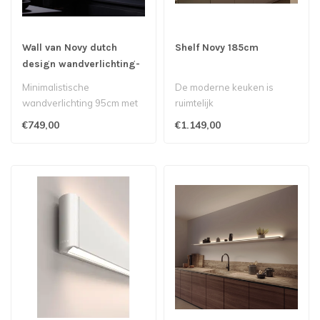
Wall van Novy dutch
Shelf Novy 185cm
design wandverlichting-
95cm-antraciet
Minimalistische
De moderne keuken is
wandverlichting 95cm met
ruimtelijk
boven en onderverlichting,
€749,00
€1.149,00
ontworpen en..