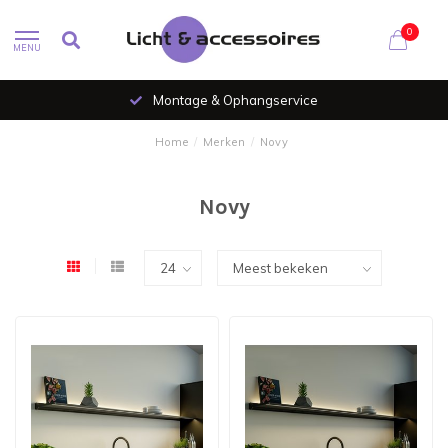
0
MENU
Montage & Ophangservice
Home
/
Merken
/
Novy
Novy