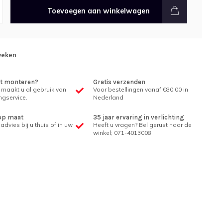
Toevoegen aan winkelwagen
weken
et monteren?
Gratis verzenden
 maakt u al gebruik van
Voor bestellingen vanaf €80,00 in
gservice.
Nederland
op maat
35 jaar ervaring in verlichting
advies bij u thuis of in uw
Heeft u vragen? Bel gerust naar de
winkel; 071-4013008