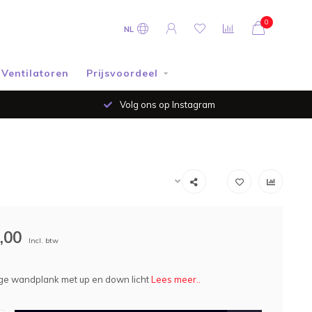
0
NL
Ventilatoren
Prijsvoordeel
Volg ons op Instagram
,00
Incl. btw
e wandplank met up en down licht
Lees meer..