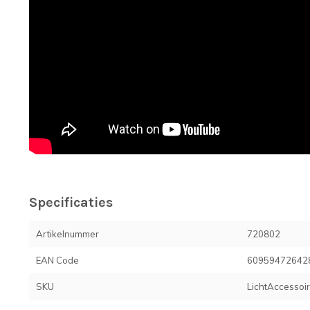
Specificaties
Artikelnummer
720802
EAN Code
60959472642
SKU
LichtAccessoi