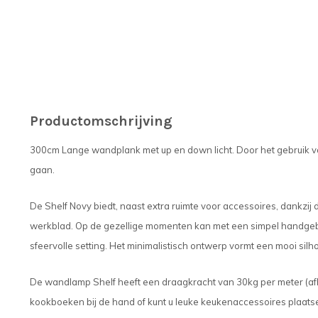
Productomschrijving
300cm Lange wandplank met up en down licht. Door het gebruik va
gaan.
De Shelf Novy biedt, naast extra ruimte voor accessoires, dankzij d
werkblad. Op de gezellige momenten kan met een simpel handg
sfeervolle setting. Het minimalistisch ontwerp vormt een mooi silh
De wandlamp Shelf heeft een draagkracht van 30kg per meter (afha
kookboeken bij de hand of kunt u leuke keukenaccessoires plaat