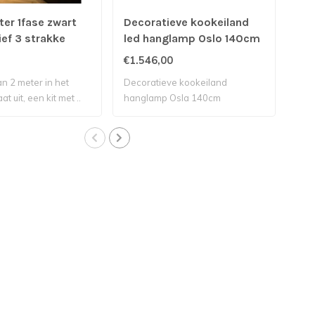
ter 1fase zwart
Decoratieve kookeiland
Koo
sief 3 strakke
led hanglamp Oslo 140cm
27
uit
€1.546,00
€1.
130
an 2 meter in het
Decoratieve kookeiland
Pra
t uit, een kit met ..
hanglamp Osla 140cm
130
uw..