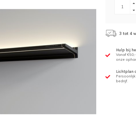
3 tot 4 
Hulp bij h
Vanaf €50,-
onze ophan
Lichtplan 
Persoonlijk 
bedrijf.