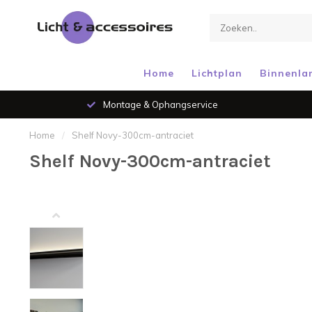
Home
Lichtplan
Binnenla
Montage & Ophangservice
Home
/
Shelf Novy-300cm-antraciet
Shelf Novy-300cm-antraciet