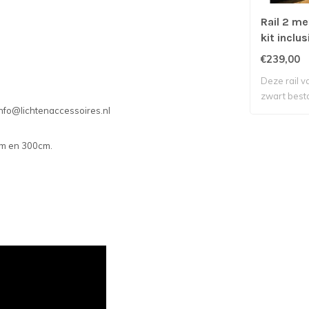
Rail 2 me
kit inclu
spots
€239,00
Deze rail v
zwart bestaa
info@lichtenaccessoires.nl
cm en 300cm.