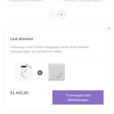
hanglamp met diverse
vide met Cartone kappen
gedeukte italiaanse ..
70cm 10lichts
Led dimmer
Videlamp rond 7 lichts hanglamp zwart 50cm dubbel
Italiaans glas
Led dimmer enkel
€1.402,00
Toevoegen aan
winkelwagen