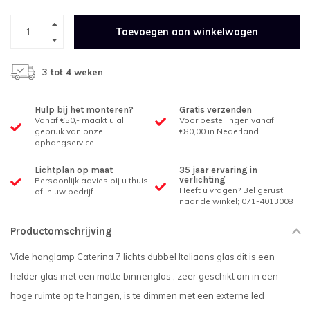
Toevoegen aan winkelwagen
3 tot 4 weken
Hulp bij het monteren?
Gratis verzenden
Vanaf €50,- maakt u al
Voor bestellingen vanaf
gebruik van onze
€80,00 in Nederland
ophangservice.
Lichtplan op maat
35 jaar ervaring in
verlichting
Persoonlijk advies bij u thuis
Heeft u vragen? Bel gerust
of in uw bedrijf.
naar de winkel; 071-4013008
Productomschrijving
Vide hanglamp Caterina 7 lichts dubbel Italiaans glas dit is een
helder glas met een matte binnenglas , zeer geschikt om in een
hoge ruimte op te hangen, is te dimmen met een externe led