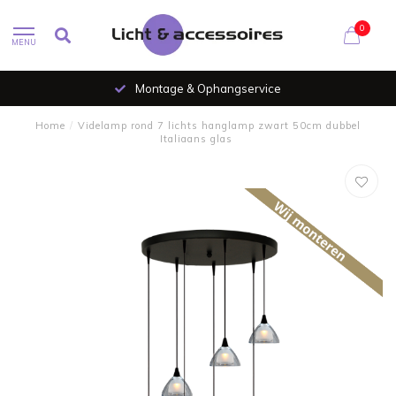
0
MENU
Montage & Ophangservice
Home
/
Videlamp rond 7 lichts hanglamp zwart 50cm dubbel
Italiaans glas