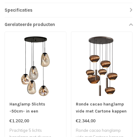
Specificaties
Gerelateerde producten
Hanglamp 5lichts
Ronde cacao hanglamp
-50cm- in een
vide met Cartone kappen
hotelchique stijl met
70cm 10lichts
€1.202,00
€2.344,00
gedeukt glas
Prachtige 5 lichts
Ronde cacao hanglamp