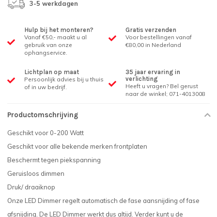
3-5 werkdagen
Hulp bij het monteren?
Gratis verzenden
Vanaf €50,- maakt u al
Voor bestellingen vanaf
gebruik van onze
€80,00 in Nederland
ophangservice.
Lichtplan op maat
35 jaar ervaring in
verlichting
Persoonlijk advies bij u thuis
Heeft u vragen? Bel gerust
of in uw bedrijf.
naar de winkel; 071-4013008
Productomschrijving
Geschikt voor 0-200 Watt
Geschikt voor alle bekende merken frontplaten
Beschermt tegen piekspanning
Geruisloos dimmen
Druk/ draaiknop
Onze LED Dimmer regelt automatisch de fase aansnijding of fase
afsnijding. De LED Dimmer werkt dus altijd. Verder kunt u de