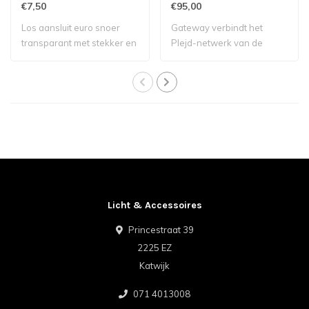
€7,50
€95,00
Los aansluit euro snoer
Gateway verbindt het
transparant met stekker en
Plejd-netwerk van de
schakelaa..
gebruiker met inte..
Licht & Accessoires
Princestraat 39
2225 EZ
Katwijk
071 4013008