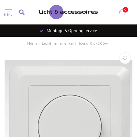
0
MENU
Montage & Ophangservice
Home
/
Led dimmer enkel inbouw 0w-200w