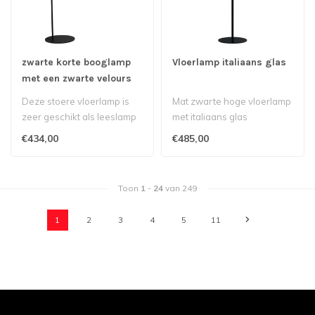
zwarte korte booglamp
Vloerlamp italiaans glas
met een zwarte velours
kap
Deze stoere vloerlamp is
Mat zwarte hoge vloerlamp
zeer geschikt als leeslamp
met italiaans glas
€434,00
€485,00
Toon
1
-
24
van 249
1
2
3
4
5
11