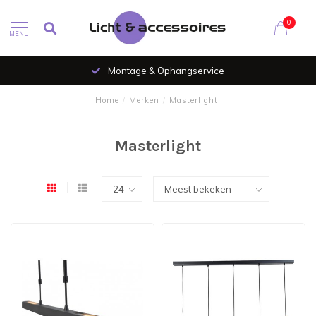
0
MENU
Montage & Ophangservice
Home
/
Merken
/
Masterlight
Masterlight