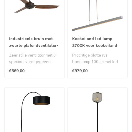
Industrieele bruin met
Kookeiland led lamp
zwarte plafondventilator-
2700K voor kookeiland
142cm-Hout
up/downlight - 100cm -
Zeer stille ventilator met 3
Prachtige platte rvs
Mat RVS
speciaal vormgegeven
hanglamp 100cm met led
houten kunststof bladen..
verlichtingnbsp boven uw
€369,00
€979,00
kookeiland..