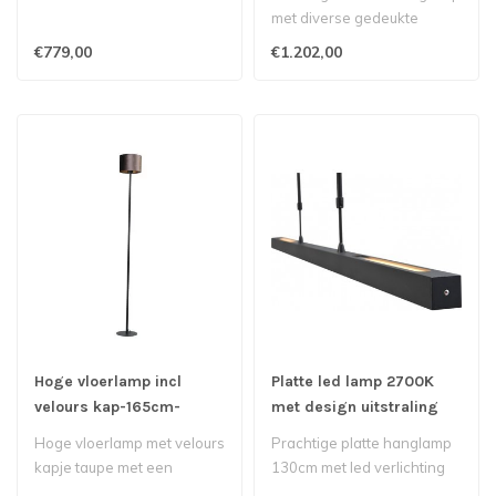
met diverse gedeukte
italiaanse glazen..
€779,00
€1.202,00
Hoge vloerlamp incl
Platte led lamp 2700K
velours kap-165cm-
met design uitstraling
zwart/taupe
up/downlight - 130cm -
Hoge vloerlamp met velours
Prachtige platte hanglamp
Mat Zwart
kapje taupe met een
130cm met led verlichting
gouden binnenkant voor
boven uw eettafel..