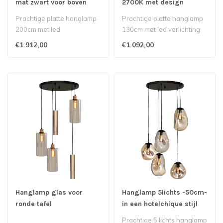
mat zwart voor boven
2700K met design
kookeiland
uitstraling up/downlight
Prachtige platte hanglamp
Prachtige platte hanglamp
- 130cm - Cacao
200cm met led
130cm met led verlichting
verlichtingnbsp boven uw
boven uw kookeiland dim to
€1.912,00
€1.092,00
kookeiland..
w..
Hanglamp glas voor
Hanglamp 5lichts -50cm-
ronde tafel
in een hotelchique stijl
met gedeukt glas
Prachtige 5 lichts hanglamp