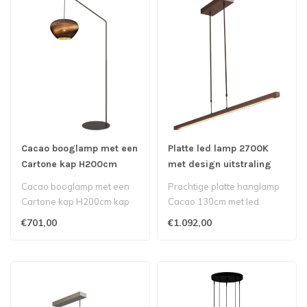
Cacao booglamp met een
Platte led lamp 2700K
Cartone kap H200cm
met design uitstraling
up/downlight - 130cm -
Cacao booglamp met een
Prachtige platte hanglamp
Cacao
Cartone kap H200cm kap
Cacao 130cm met led
ø44cm
verlichting boven uw
€701,00
€1.092,00
eettafel..