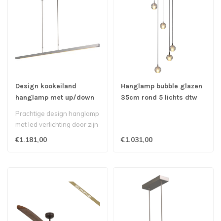
Design kookeiland
Hanglamp bubble glazen
hanglamp met up/down
35cm rond 5 lichts dtw
light -160cm-Aluminium
Prachtige design hanglamp
met led verlichting door zijn
eenvoud een sieraad bove..
€1.181,00
€1.031,00