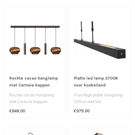
Rechte cacao hanglamp
Platte led lamp 2700K
met Cartone kappen
voor kookeiland
130cm-8cm 5lichts
up/downlight - 100cm -
Rechte cacao hanglamp
Prachtige platte hanglamp
Mat Zwart
met Cartone kappen
100cm met led
130cm-8cm 5lichts
verlichtingnbsp boven uw
€848,00
€979,00
kookeiland..