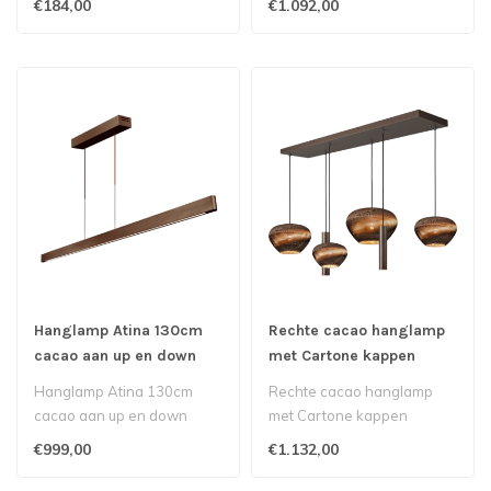
€184,00
€1.092,00
heel warm ..
Hanglamp Atina 130cm
Rechte cacao hanglamp
cacao aan up en down
met Cartone kappen
DTW
130cm-25cm 6lichts
Hanglamp Atina 130cm
Rechte cacao hanglamp
cacao aan up en down
met Cartone kappen
DTW boven en onder apart
130cm-25cm 6lichts
€999,00
€1.132,00
van elkaar..