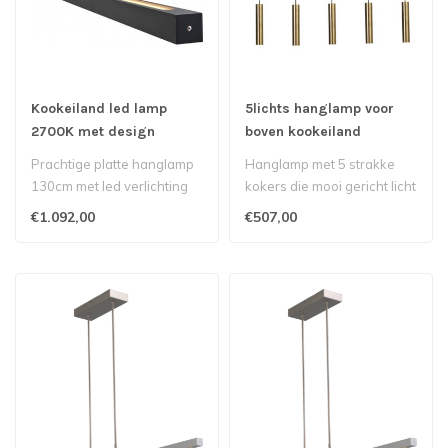
Kookeiland led lamp
5lichts hanglamp voor
2700K met design
boven kookeiland
uitstraling up/downlight
antiquebrass-130cm-
Prachtige platte hanglamp
Hanglamp met 5 strakke
- 130cm - Mat Zwart
zwart
130cm met led verlichting
kokers die mooi gericht licht
boven uw kookeiland dim to
naar beneden geven, heel
€1.092,00
€507,00
w..
fu..