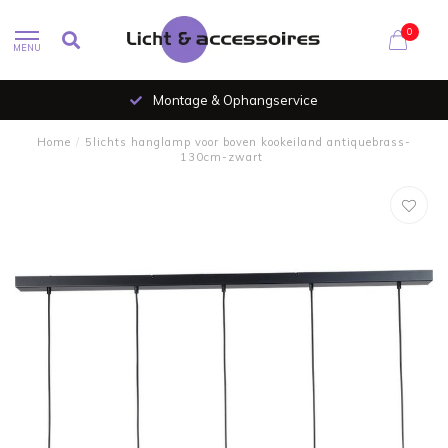
0
MENU
Montage & Ophangservice
Home
/
5lichts hanglamp voor boven kookeiland antiquebrass-
130cm-zwart