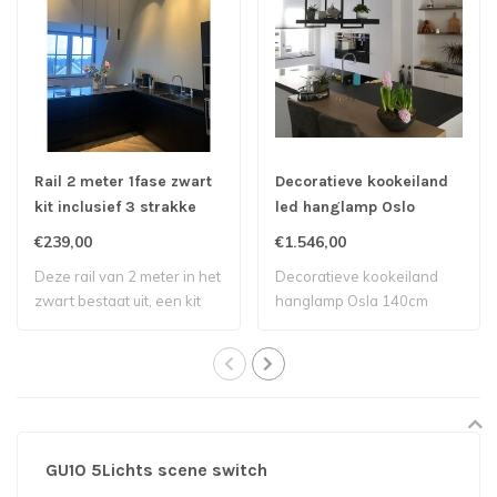
Rail 2 meter 1fase zwart
Decoratieve kookeiland
kit inclusief 3 strakke
led hanglamp Oslo
spots
140cm
€239,00
€1.546,00
Deze rail van 2 meter in het
Decoratieve kookeiland
zwart bestaat uit, een kit
hanglamp Osla 140cm
met ..
GU10 5Lichts scene switch