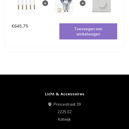
€645,75
Toevoegen aan
winkelwagen
Licht & Accessoires
Princestraat 39
2225 EZ
Katwijk