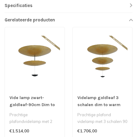
Specificaties
Gerelateerde producten
Vide lamp zwart-
Videlamp goldleaf 3
goldleaf-90cm Dim to
schalen dim to warm
warm
Prachtige
Prachtige plafond
plafondvidelamp met 2
videlamp met 3 schalen 90
schalen 90cm en 60cm,
cm, 60cm en 30cm,
€1.514,00
€1.706,00
handmatig bewerkt met
handmatig bewerkt ..