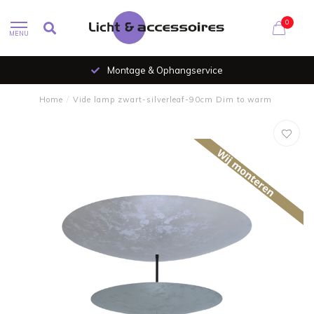
0
MENU
Montage & Ophangservice
Home
/
Vide lamp zwart-silverleaf-90cm Dim to warm