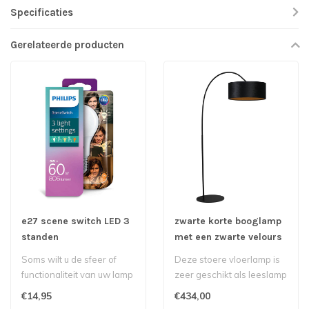
Specificaties
Gerelateerde producten
e27 scene switch LED 3
zwarte korte booglamp
standen
met een zwarte velours
kap
Soms wilt u de sfeer of
Deze stoere vloerlamp is
functionaliteit van uw lamp
zeer geschikt als leeslamp
aanpassen aan wat die
€14,95
€434,00
doet..