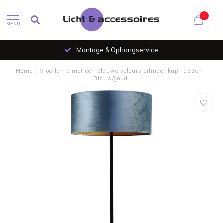
0
MENU
Montage & Ophangservice
Home
/
Vloerlamp met een blauwe velours cilinder kap -153cm-
Blauw/goud