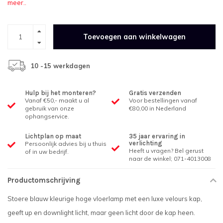
meer..
Toevoegen aan winkelwagen
10 -15 werkdagen
Hulp bij het monteren?
Gratis verzenden
Vanaf €50,- maakt u al
Voor bestellingen vanaf
gebruik van onze
€80,00 in Nederland
ophangservice.
Lichtplan op maat
35 jaar ervaring in
verlichting
Persoonlijk advies bij u thuis
Heeft u vragen? Bel gerust
of in uw bedrijf.
naar de winkel; 071-4013008
Productomschrijving
Stoere blauw kleurige hoge vloerlamp met een luxe velours kap,
geeft up en downlight licht, maar geen licht door de kap heen.