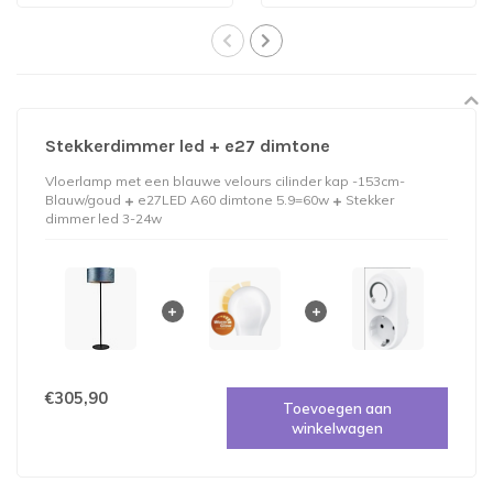
Stekkerdimmer led + e27 dimtone
Vloerlamp met een blauwe velours cilinder kap -153cm-
Blauw/goud
e27LED A60 dimtone 5.9=60w
Stekker
dimmer led 3-24w
€305,90
Toevoegen aan
winkelwagen