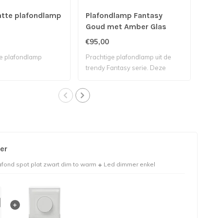
atte plafondlamp
Plafondlamp Fantasy
Por
Goud met Amber Glas
Pla
kap
€95,00
€77
lic
te plafondlamp
Prachtige plafondlamp uit de
Por
trendy Fantasy serie. Deze
incl
mooi..
er
afond spot plat zwart dim to warm
Led dimmer enkel