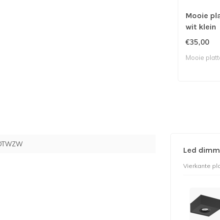
Mooie pl
wit klein
€35,00
Mooie plat
-DTWZW
Led dimm
Vierkante pl