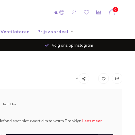
0
NL
Ventilatoren
Prijsvoordeel
Volg ons op Instagram
Incl. btw
lafond spot plat zwart dim to warm Brooklyn
Lees meer..