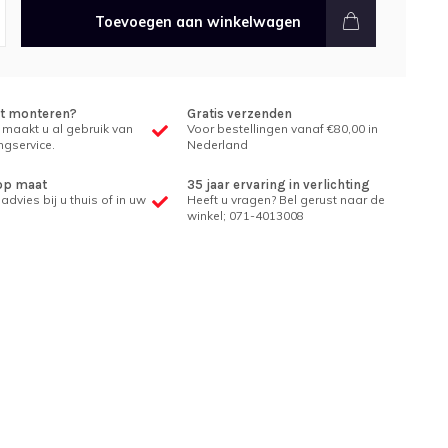
Toevoegen aan winkelwagen
et monteren?
Gratis verzenden
 maakt u al gebruik van
Voor bestellingen vanaf €80,00 in
gservice.
Nederland
op maat
35 jaar ervaring in verlichting
advies bij u thuis of in uw
Heeft u vragen? Bel gerust naar de
winkel; 071-4013008