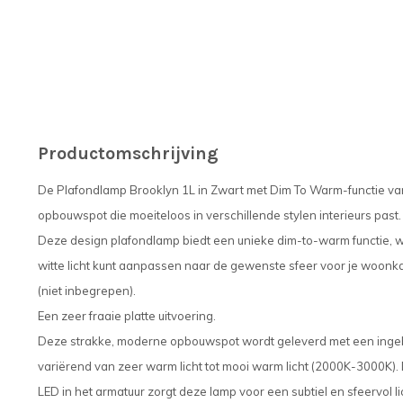
Productomschrijving
De Plafondlamp Brooklyn 1L in Zwart met Dim To Warm-functie van
opbouwspot die moeiteloos in verschillende stylen interieurs past.
Deze design plafondlamp biedt een unieke dim-to-warm functie, 
witte licht kunt aanpassen naar de gewenste sfeer voor je woonka
(niet inbegrepen).
Een zeer fraaie platte uitvoering.
Deze strakke, moderne opbouwspot wordt geleverd met een inge
variërend van zeer warm licht tot mooi warm licht (2000K-3000K).
LED in het armatuur zorgt deze lamp voor een subtiel en sfeervol li