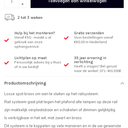
Toevoegen aan winkelwagen
2 tot 3 weken
Hulp bij het monteren?
Gratis verzenden
Vanaf €50,- maakt u al
Voor bestellingen vanaf
gebruik van onze
€80,00 in Nederland
ophangservice.
Lichtplan op maat
35 jaar ervaring in
verlichting
Persoonlijk advies bij u thuis
Heeft u vragen? Bel gerust
of in uw bedrijf.
naar de winkel; 071-4013008
Productomschrijving
Losse spot brass om aan te sluiten op het railsysteem.
Rail systeem gaat plat tegen het plafond alle lampen op deze rail
zijn makkelijk verplaatsbaar en schakelen of dimmen gelijktijdig.
Is verkrijgbaar in het wit, mat zwart en brass
Dit systeem is te koppelen op vele manieren en in de uw gewenste