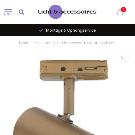
0
MENU
Montage & Ophangservice
Home
/
losse spot GU10 brass/zwart tbv railsysteem