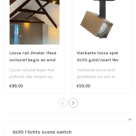
Losse rail 2meter 1fase
Vierkante losse spot
inclusief begin en eind
GU10 gold/zwart tbv
stuk brass
railsysteem
Losse rail plat tegen het
Vierkante losse spot
plafond, alle lampen op
gold/black om aan te
deze rail schakelen of
sluiten op het railsysteem..
€89,00
€59,00
dimmen ..
GU10 1 lichts scene switch