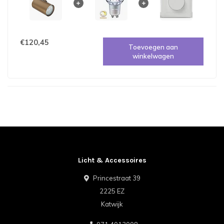
€120,45
Toevoegen aan
winkelwagen
Licht & Accessoires
Princestraat 39
2225 EZ
Katwijk