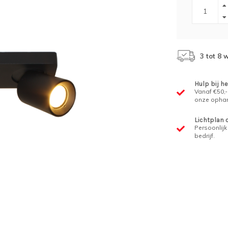
3 tot 8
Hulp bij h
Vanaf €50,-
onze ophan
Lichtplan 
Persoonlijk 
bedrijf.