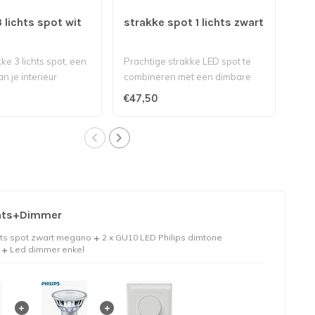
 lichts spot wit
strakke spot 1 lichts zwart
str
ron
ke 3 lichts spot, een
Prachtige strakke LED spot te
Deze
an je interieur
combineren met een dimbare
mod
GU10 Led lamp voor mooi..
vari
€47,50
€79
chts+Dimmer
chts spot zwart megano
2 x GU10 LED Philips dimtone
Led dimmer enkel