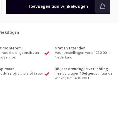
Toevoegen aan winkelwagen
 werkdagen
et monteren?
Gratis verzenden
 maakt u al gebruik van
Voor bestellingen vanaf €80,00 in
gservice.
Nederland
op maat
35 jaar ervaring in verlichting
advies bij u thuis of in uw
Heeft u vragen? Bel gerust naar de
winkel; 071-4013008