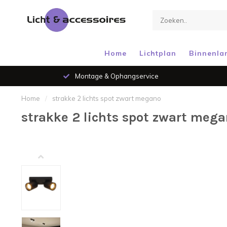
Home
Lichtplan
Binnenla
Montage & Ophangservice
Home
/
strakke 2 lichts spot zwart megano
strakke 2 lichts spot zwart meg