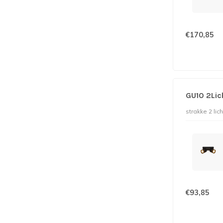
€170,85
GU10 2Lic
strakke 2 li
€93,85