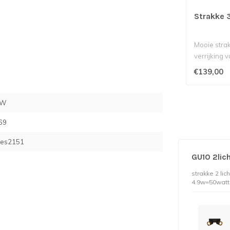
Strakke 3
Mooie strak
verrijking v
€139,00
ZW
69
res2151
GU10 2li
strakke 2 li
4.9w=50watt