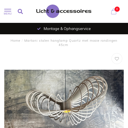
0
MENU
Montage & Ophangservice
Home
/
Martani stalen hanglamp Quartz met mooie rondingen
45cm