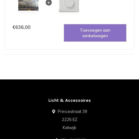
€636,00
Toevoegen aan
winkelwagen
Licht & Accessoires
Princestraat 39
2225 EZ
Katwijk