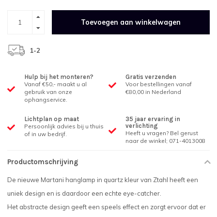
Toevoegen aan winkelwagen
1-2
Hulp bij het monteren?
Gratis verzenden
Vanaf €50,- maakt u al
Voor bestellingen vanaf
gebruik van onze
€80,00 in Nederland
ophangservice.
Lichtplan op maat
35 jaar ervaring in
verlichting
Persoonlijk advies bij u thuis
Heeft u vragen? Bel gerust
of in uw bedrijf.
naar de winkel; 071-4013008
Productomschrijving
De nieuwe Martani hanglamp in quartz kleur van Ztahl heeft een
uniek design en is daardoor een echte eye-catcher.
Het abstracte design geeft een speels effect en zorgt ervoor dat er