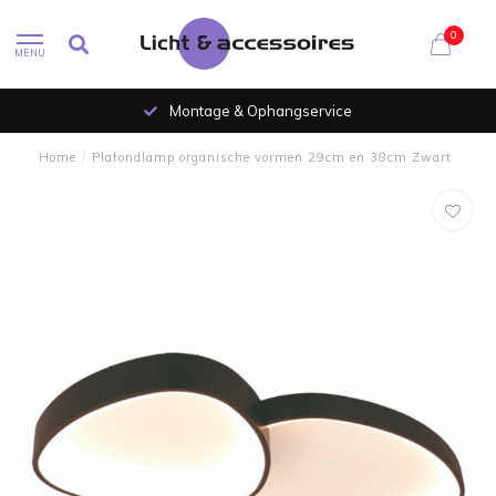
0
MENU
Montage & Ophangservice
Home
/
Plafondlamp organische vormen 29cm en 38cm Zwart