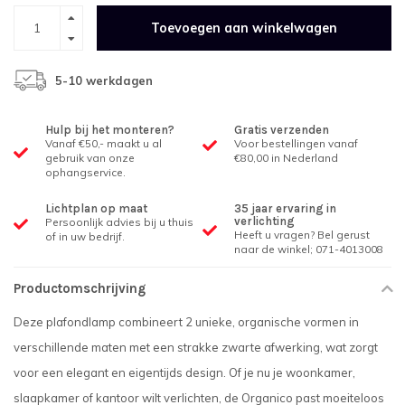
Toevoegen aan winkelwagen
5-10 werkdagen
Hulp bij het monteren?
Gratis verzenden
Vanaf €50,- maakt u al
Voor bestellingen vanaf
gebruik van onze
€80,00 in Nederland
ophangservice.
Lichtplan op maat
35 jaar ervaring in
verlichting
Persoonlijk advies bij u thuis
Heeft u vragen? Bel gerust
of in uw bedrijf.
naar de winkel; 071-4013008
Productomschrijving
Deze plafondlamp combineert 2 unieke, organische vormen in
verschillende maten met een strakke zwarte afwerking, wat zorgt
voor een elegant en eigentijds design. Of je nu je woonkamer,
slaapkamer of kantoor wilt verlichten, de Organico past moeiteloos