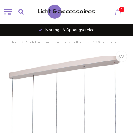
0
MENU
Montage & Ophangservice
Home
/
Pendelbare hanglamp in zandkleur 5L 120cm dimbaar