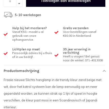
Toevoegen aan winkelwagen
5-10 werkdagen
Hulp bij het monteren?
Gratis verzenden
Vanaf €50,- maakt u al
Voor bestellingen vanaf
gebruik van onze
€80,00 in Nederland
ophangservice.
Lichtplan op maat
35 jaar ervaring in
verlichting
Persoonlijk advies bij u thuis
Heeft u vragen? Bel gerust
of in uw bedrijf.
naar de winkel; 071-4013008
Productomschrijving
Fraaie nieuwe 5lichts hanglamp in de trendy kleur zand beige met
wit, door het katrol systeem kan de lamp eenvoudig op en neer
gependeld worden, ze kunnen strak op 1 lijn of speel in hoogte
verschillen, de kleur past mooi in een Scandinavisch of Japandi
interieur.