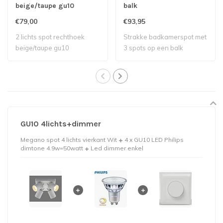
beige/taupe gu10
balk
€79,00
€93,95
2 lichts spot rechthoek
Strakke badkamerspot met
beige/taupe gu10
3 spots op een balk
GU10 4lichts+dimmer
Megano spot 4 lichts vierkant Wit
4 x GU10 LED Philips
dimtone 4.9w=50watt
Led dimmer enkel