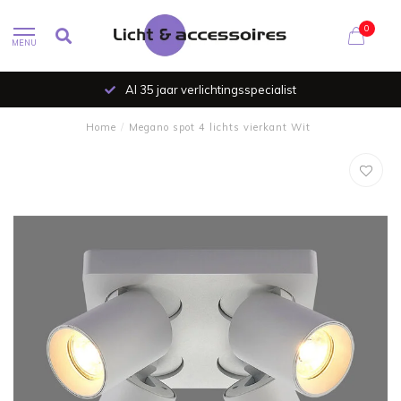
0
MENU
Al 35 jaar verlichtingsspecialist
Home
/
Megano spot 4 lichts vierkant Wit