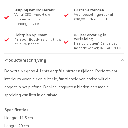
Hulp bij het monteren?
Gratis verzenden
Vanaf €50,- maakt u al
Voor bestellingen vanaf
gebruik van onze
€80,00 in Nederland
ophangservice.
Lichtplan op maat
35 jaar ervaring in
verlichting
Persoonlijk advies bij u thuis
Heeft u vragen? Bel gerust
of in uw bedrijf.
naar de winkel; 071-4013008
Productomschrijving
De
witte
Megano 4-lichts oogt fris, strak en tijdloos. Perfect voor
interieurs waar je een subtiele, functionele verlichting wilt die
opgaat in het plafond. De vier lichtpunten bieden een mooie
spreiding van licht in de ruimte.
Specificaties:
Hoogte: 11,5 cm
Lengte: 20 cm