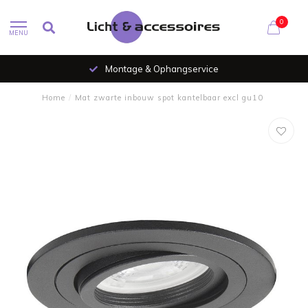
0
MENU
Montage & Ophangservice
Home
/
Mat zwarte inbouw spot kantelbaar excl gu10