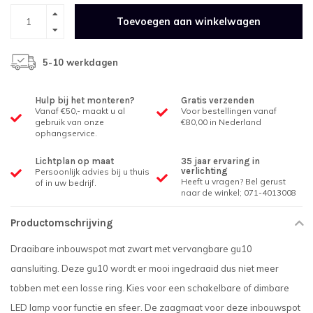
Toevoegen aan winkelwagen
5-10 werkdagen
Hulp bij het monteren?
Gratis verzenden
Vanaf €50,- maakt u al
Voor bestellingen vanaf
gebruik van onze
€80,00 in Nederland
ophangservice.
Lichtplan op maat
35 jaar ervaring in
verlichting
Persoonlijk advies bij u thuis
Heeft u vragen? Bel gerust
of in uw bedrijf.
naar de winkel; 071-4013008
Productomschrijving
Draaibare inbouwspot mat zwart met vervangbare gu10
aansluiting. Deze gu10 wordt er mooi ingedraaid dus niet meer
tobben met een losse ring. Kies voor een schakelbare of dimbare
LED lamp voor functie en sfeer. De zaagmaat voor deze inbouwspot