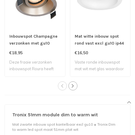
Inbouwspot Champagne
Mat witte inbouw spot
verzonken met gu10
rond vast excl gu10 ip44
badkamer
€18,95
€16,50
Deze fraaie verzonken
Vaste ronde inbouwspot
inbouwspot Roura heeft
mat wit met glas waardoor
een stijlvolle ..
deze gebrui..
Tronix 51mm module dim to warm wit
Mat zwarte inbouw spot kantelbaar excl gu10
Tronix Dim
to warm led spot maat 51mm plat wit