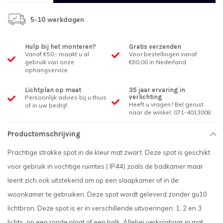
5-10 werkdagen
Hulp bij het monteren?
Gratis verzenden
Vanaf €50,- maakt u al
Voor bestellingen vanaf
gebruik van onze
€80,00 in Nederland
ophangservice.
Lichtplan op maat
35 jaar ervaring in
verlichting
Persoonlijk advies bij u thuis
Heeft u vragen? Bel gerust
of in uw bedrijf.
naar de winkel; 071-4013008
Productomschrijving
Prachtige strakke spot in de kleur mat zwart. Deze spot is geschikt
voor gebruik in vochtige ruimtes ( IP44) zoals de badkamer maar
leent zich ook uitstekend om op een slaapkamer of in de
woonkamer te gebruiken. Deze spot wordt geleverd zonder gu10
lichtbron. Deze spot is er in verschillende uitvoeringen: 1, 2 en 3
lichts, op een ronde plaat of een balk. Allebei verkrijgbaar in mat