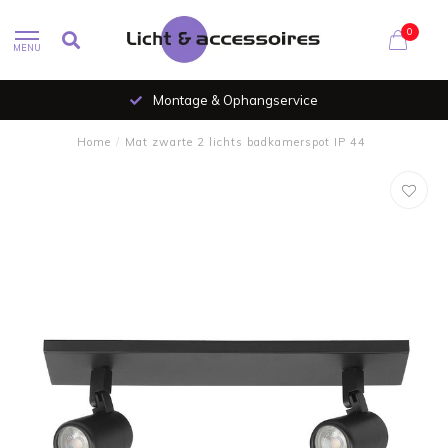
0
MENU
Montage & Ophangservice
Home
/
Mat zwarte 2 lichts badkamerspot IP 44