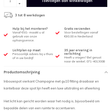
Toevoegen aan winkelwagen
3 tot 8 werkdagen
Hulp bij het monteren?
Gratis verzenden
Vanaf €50,- maakt u al
Voor bestellingen vanaf
gebruik van onze
€80,00 in Nederland
ophangservice.
Lichtplan op maat
35 jaar ervaring in
verlichting
Persoonlijk advies bij u thuis
Heeft u vragen? Bel gerust
of in uw bedrijf.
naar de winkel; 071-4013008
Productomschrijving
Inbouwspot vierkant Champagne met gu10 fitting draaibaar en
kantelbaar deze spot lijn heeft een luxe uitstraling en afwerking
Het licht kan gericht worden waar het nodig is, bijvoorbeeld om
bepaalde delen van een ruimte te accentueren.