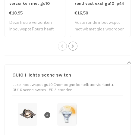
verzonken met gu10
rond vast excl gu10 ip44
badkamer
€18,95
€16,50
Deze fraaie verzonken
Vaste ronde inbouwspot
inbouwspot Roura heeft
mat wit met glas waardoor
een stijlvolle ..
deze gebrui..
GU10 1 lichts scene switch
Luxe inbouwspot gu10 Champagne kantelbaar vierkant
GU10 scene switch LED 3 standen