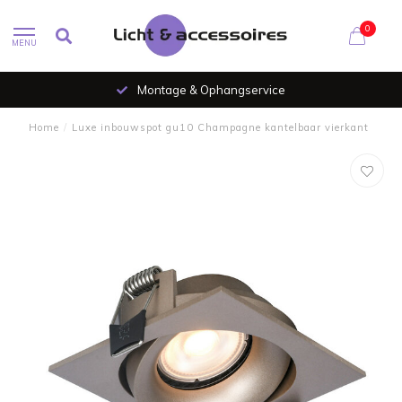
0
MENU
Al 35 jaar verlichtingsspecialist
Home
/
Luxe inbouwspot gu10 Champagne kantelbaar vierkant