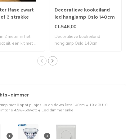
ter 1fase zwart
Decoratieve kookeiland
Koo
sief 3 strakke
led hanglamp Oslo 140cm
27
uit
€1.546,00
€1.
130
an 2 meter in het
Decoratieve kookeiland
Pra
t uit, een kit met ..
hanglamp Osla 140cm
130
uw..
ichts+dimmer
amp met 8 spot pijpjes up en down licht 140cm
10 x GU10
dimtone 4.9w=50watt
Led dimmer enkel