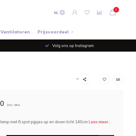
0
NL
Ventilatoren
Prijsvoordeel
Volg ons op Instagram
00
Incl. btw
lamp met 8 spot pijpjes up en down licht 140cm
Lees meer..