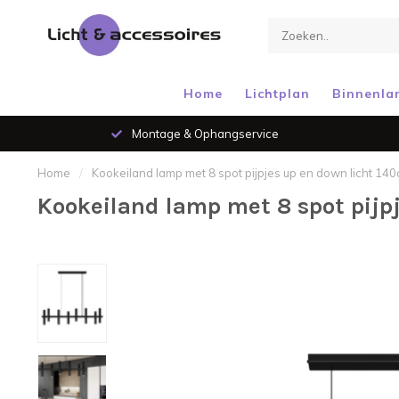
Home
Lichtplan
Binnenla
Montage & Ophangservice
Home
/
Kookeiland lamp met 8 spot pijpjes up en down licht 14
Kookeiland lamp met 8 spot pijp