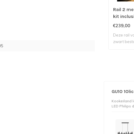
Rail 2 me
kit inclu
spots
€239,00
Deze rail v
zwart bestaa
05
GU10 10l
Kookeiland l
LED Philips 