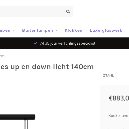
mpen
Buitenlampen
Klokken
Luxe glaswerk
Al 35 jaar verlichtingsspecialist
0cm
jes up en down licht 140cm
ZTAHL
€883,
Kookeiland 