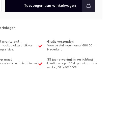
Toevoegen aan winkelwagen
erkdagen
et monteren?
Gratis verzenden
 maakt u al gebruik van
Voor bestellingen vanaf €80,00 in
gservice.
Nederland
op maat
35 jaar ervaring in verlichting
advies bij u thuis of in uw
Heeft u vragen? Bel gerust naar de
winkel; 071-4013008