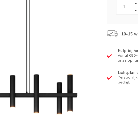
10-15 w
Hulp bij h
Vanaf €50,-
onze ophan
Lichtplan 
Persoonlijk 
bedrijf.