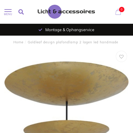
0
MENU
Montage & Ophangservice
Home
/
Goldleaf design plafondlamp 2 lagen led handmade