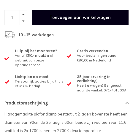
Toevoegen aan winkelwagen
10 -15 werkdagen
Hulp bij het monteren?
Gratis verzenden
Vanaf €50,- maakt u al
Voor bestellingen vanaf
gebruik van onze
€80,00 in Nederland
ophangservice.
Lichtplan op maat
35 jaar ervaring in
verlichting
Persoonlijk advies bij u thuis
Heeft u vragen? Bel gerust
of in uw bedrijf.
naar de winkel; 071-4013008
Productomschrijving
Handgemaakte plafondlamp bestaat uit 2 lagen bovenste heeft een
diameter van 90cm de 2e laag is 60cm beide zijn voorzien van 11,6
watt led is 2x 1700 lumen en 2700K kleurtemperatuur.