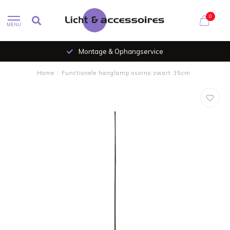
0
MENU
Montage & Ophangservice
Home
/
Functionele hanglamp osorno zwart 35cm