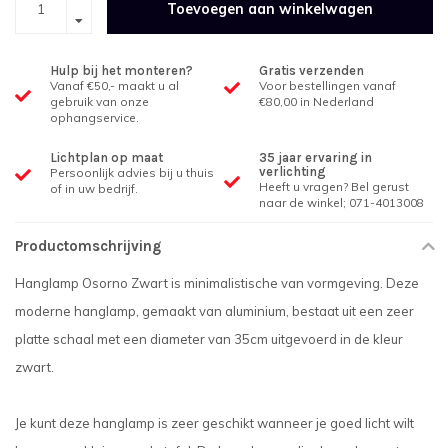
Toevoegen aan winkelwagen
Hulp bij het monteren?
Gratis verzenden
Vanaf €50,- maakt u al
Voor bestellingen vanaf
gebruik van onze
€80,00 in Nederland
ophangservice.
Lichtplan op maat
35 jaar ervaring in
verlichting
Persoonlijk advies bij u thuis
Heeft u vragen? Bel gerust
of in uw bedrijf.
naar de winkel; 071-4013008
Productomschrijving
Hanglamp Osorno Zwart is minimalistische van vormgeving. Deze
moderne hanglamp, gemaakt van aluminium, bestaat uit een zeer
platte schaal met een diameter van 35cm uitgevoerd in de kleur
zwart.
Je kunt deze hanglamp is zeer geschikt wanneer je goed licht wilt