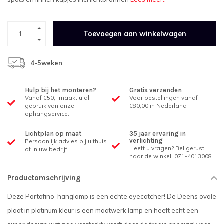
Toevoegen aan winkelwagen
4-5weken
Hulp bij het monteren?
Gratis verzenden
Vanaf €50,- maakt u al
Voor bestellingen vanaf
gebruik van onze
€80,00 in Nederland
ophangservice.
Lichtplan op maat
35 jaar ervaring in
verlichting
Persoonlijk advies bij u thuis
Heeft u vragen? Bel gerust
of in uw bedrijf.
naar de winkel; 071-4013008
Productomschrijving
Deze Portofino hanglamp is een echte eyecatcher! De Deens ovale
plaat in platinum kleur is een maatwerk lamp en heeft echt een