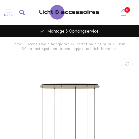
0
MENU
Montage & Ophangservice
Home
/
Deens Ovale hanglamp 6L portafino platinum 110cm-
50cm met spots en linnen kapjes incl lichtbronnen