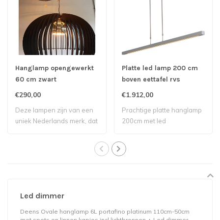
Hanglamp opengewerkt
Platte led lamp 200 cm
60 cm zwart
boven eettafel rvs
€290,00
€1.912,00
Deze lampen zijn van een
Prachtige platte hanglamp
uniek Nederlands merk, dat
200cm met led
hippe tr..
verlichtingnbsp bove..
Led dimmer
Deens Ovale hanglamp 6L portafino platinum 110cm-50cm
met spots en linnen kapjes incl lichtbronnen
Led dimmer