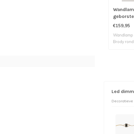
Wandlam
geborste
6w ingeb
€159,95
Wandlamp 
Brody rond
led ip6..
Led dimm
Decoratieve 