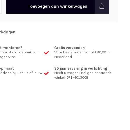
Toevoegen aan winkelwagen
rkdagen
et monteren?
Gratis verzenden
 maakt u al gebruik van
Voor bestellingen vanaf €80,00 in
gservice.
Nederland
op maat
35 jaar ervaring in verlichting
advies bij u thuis of in uw
Heeft u vragen? Bel gerust naar de
winkel; 071-4013008