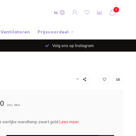
0
NL
Ventilatoren
Prijsvoordeel
Volg ons op Instagram
00
Incl. btw
 sierlijke wandlamp zwart gold
Lees meer..