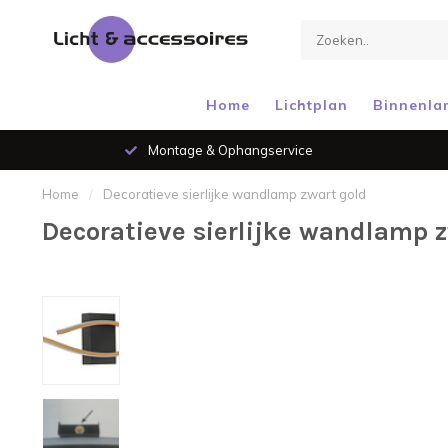
Home
Lichtplan
Binnenla
Montage & Ophangservice
Home
/
Decoratieve sierlijke wandlamp zwart gold
Decoratieve sierlijke wandlamp 