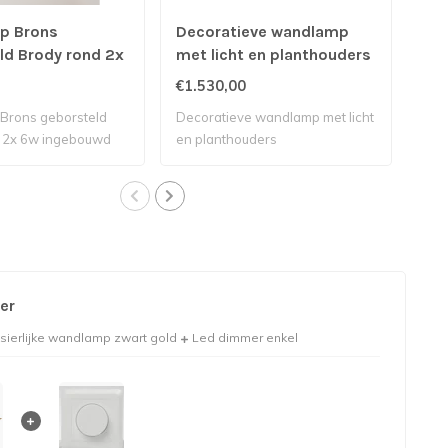
p Brons
Decoratieve wandlamp
Wan
ld Brody rond 2x
met licht en planthouders
cre
ouwd led ip65
€1.530,00
€14
Brons geborsteld
Decoratieve wandlamp met licht
Wan
 2x 6w ingebouwd
en planthouders
kleu
er
sierlijke wandlamp zwart gold
Led dimmer enkel