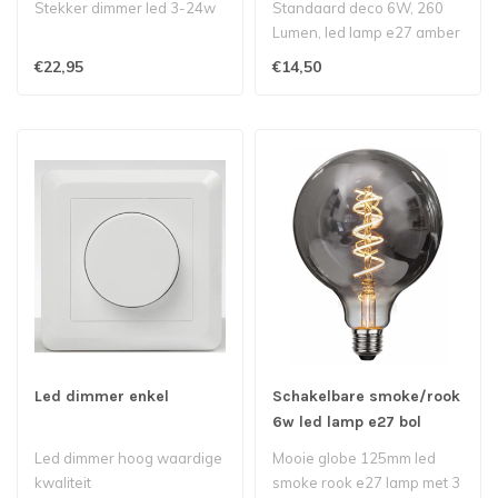
Stekker dimmer led 3-24w
Standaard deco 6W, 260
Lumen, led lamp e27 amber
kleurig met goudkleurige
€22,95
€14,50
spiraa..
Led dimmer enkel
Schakelbare smoke/rook
6w led lamp e27 bol
125mm
Led dimmer hoog waardige
Mooie globe 125mm led
kwaliteit
smoke rook e27 lamp met 3