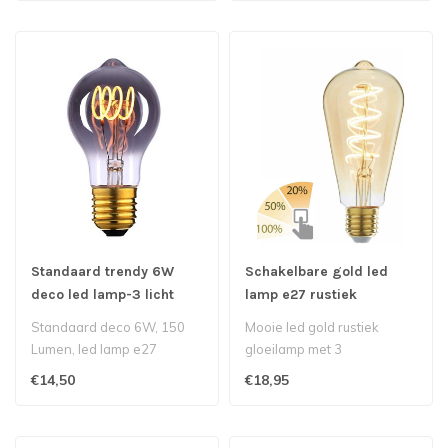
Standaard trendy 6W
Schakelbare gold led
deco led lamp-3 licht
lamp e27 rustiek
standen-e27- Smoke
Standaard deco 6W, 150
Mooie led gold rustiek
Lumen, led lamp e27
gloeilamp met 3
lichtsterktes
€14,50
€18,95