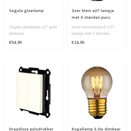
Segula gloeilamp
Zeer klein e27 lampje
met 3 standen pucc
Segula gloeilamp e27 gold
mooi minimalistisch e27
dimbaar
lampje met 3 standen
mogelijkheid te bedienen
€54,95
€14,95
met een no..
Draadloze pulsdrukker
Kogellamp 3,5w dimbaar