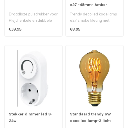
e27 -45mm- Amber
Draadloze pulsdrukker voor
Trendy deco led kogellamp
Plejd, enkele en dubbele
e27 smoke kleurig met
wipschakelaar..
goudkleurige spiraal voor
€39,95
€8,95
mooi d..
Stekker dimmer led 3-
Standaard trendy 6W
24w
deco led lamp-3 licht
standen-e27- Amber