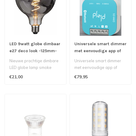
LED 9watt globe dimbaar
Universele smart dimmer
e27 deco look -125mm-
met eenvoudige app of
smoke
schakelaar te gebruiken
Nieuwe prachtige dimbare
Universele smart dimmer
LED globe lamp smoke
met eenvoudige app of
125mm e27 deze bol heeft
schakelaar te gebruiken..
€21,00
€79,95
de uitstr..