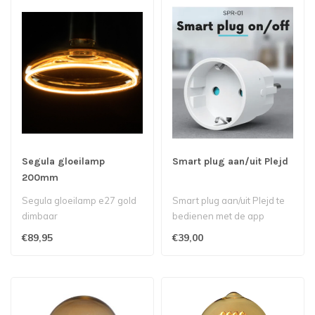
Segula gloeilamp
Smart plug aan/uit Plejd
200mm
Segula gloeilamp e27 gold
Smart plug aan/uit Plejd te
dimbaar
bedienen met de app
€89,95
€39,00