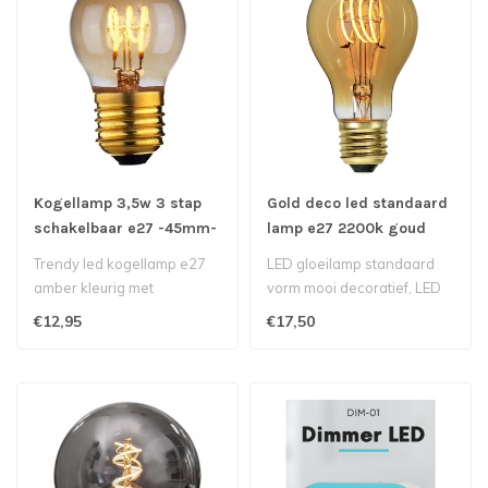
Kogellamp 3,5w 3 stap
Gold deco led standaard
schakelbaar e27 -45mm-
lamp e27 2200k goud
Amber
9w=50w dimbaar
Trendy led kogellamp e27
LED gloeilamp standaard
amber kleurig met
vorm mooi decoratief, LED
goudkleurige spiraal voor
2200k dus warm e27
€12,95
€17,50
mooi decrat..
9w50w watt,..