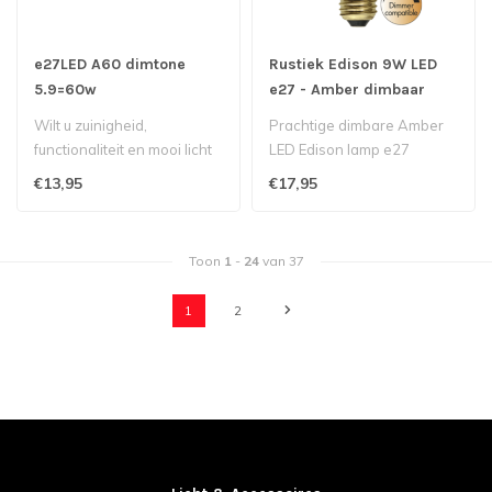
e27LED A60 dimtone
Rustiek Edison 9W LED
5.9=60w
e27 - Amber dimbaar
Wilt u zuinigheid,
Prachtige dimbare Amber
functionaliteit en mooi licht
LED Edison lamp e27
€13,95
€17,95
Toon
1
-
24
van 37
1
2