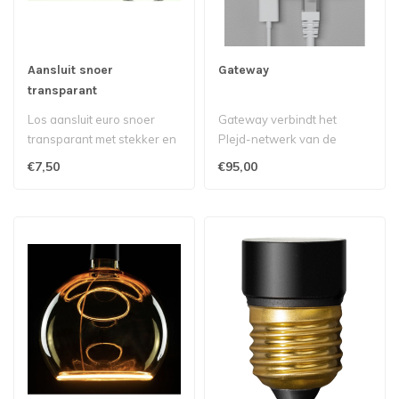
Aansluit snoer
Gateway
transparant
Los aansluit euro snoer
Gateway verbindt het
transparant met stekker en
Plejd-netwerk van de
schakelaar..
gebruiker met internet,
€7,50
€95,00
waardoor het P..