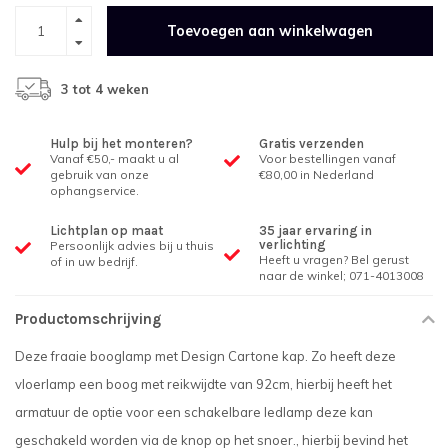
Toevoegen aan winkelwagen
3 tot 4 weken
Hulp bij het monteren?
Gratis verzenden
Vanaf €50,- maakt u al
Voor bestellingen vanaf
gebruik van onze
€80,00 in Nederland
ophangservice.
Lichtplan op maat
35 jaar ervaring in
verlichting
Persoonlijk advies bij u thuis
Heeft u vragen? Bel gerust
of in uw bedrijf.
naar de winkel; 071-4013008
Productomschrijving
Deze fraaie booglamp met Design Cartone kap. Zo heeft deze
vloerlamp een boog met reikwijdte van 92cm, hierbij heeft het
armatuur de optie voor een schakelbare ledlamp deze kan
geschakeld worden via de knop op het snoer., hierbij bevind het