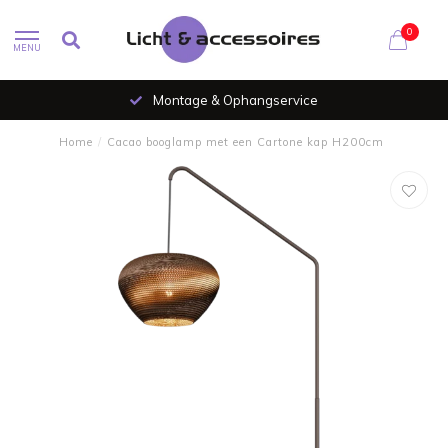
0
MENU
Montage & Ophangservice
Home
/
Cacao booglamp met een Cartone kap H200cm