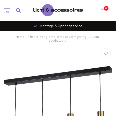
0
MENU
Montage & Ophangservice
Home
/
4lichts hanglamp strakke vormgeving-100cm-
goud/zwart