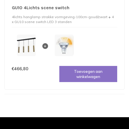
GU10 4Lichts scene switch
4lichts hanglamp strakke vormgeving-100cm-goud/zwart
4
x GU10 scene switch LED 3 standen
€466,80
Toevoegen aan
winkelwagen