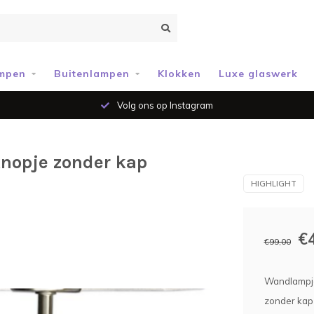
mpen
Buitenlampen
Klokken
Luxe glaswerk
Volg ons op Instagram
knopje zonder kap
HIGHLIGHT
€
€99,00
Wandlampje
zonder kap