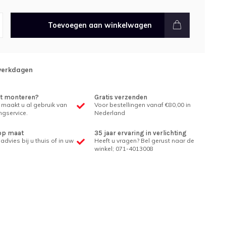
Toevoegen aan winkelwagen
 werkdagen
et monteren?
Gratis verzenden
 maakt u al gebruik van
Voor bestellingen vanaf €80,00 in
gservice.
Nederland
op maat
35 jaar ervaring in verlichting
advies bij u thuis of in uw
Heeft u vragen? Bel gerust naar de
winkel; 071-4013008