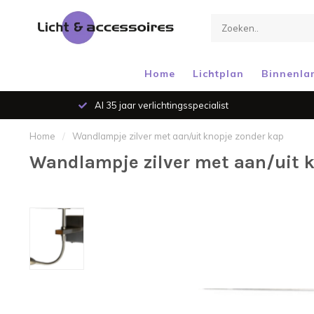
Home
Lichtplan
Binnenla
Al 35 jaar verlichtingsspecialist
Home
/
Wandlampje zilver met aan/uit knopje zonder kap
Wandlampje zilver met aan/uit 