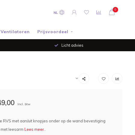
0
NL
Ventilatoren
Prijsvoordeel
Licht advies
49,00
Incl. btw
 RVS met aan/uit knopjes onder op de wand bevestiging
 met leesarm
Lees meer..