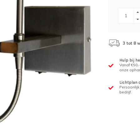
3 tot 8
Hulp bij h
Vanaf €50,-
onze ophan
Lichtplan 
Persoonlijk 
bedrijf.