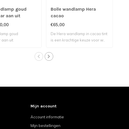
ndlamp goud
Bolle wandlamp Hera
Tr
r aan uit
cacao
0,00
€65,00
€10
lamp goud
De Hera wandlamp in cacao tint
De 
 aan uit
is een krachtige keuze voor w..
Hig
mod
Mijn account
Account informatie
Mijn bestellingen