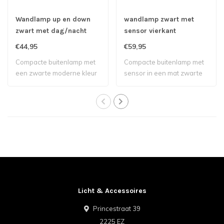
Wandlamp up en down
wandlamp zwart met
zwart met dag/nacht
sensor vierkant
sensor rechthoek
€44,95
€59,95
Compacte buitenlamp met
Compacte buitenlamp met
een zwarte moderne kleur
sensor in een mat zwarte
geeft zowel..
moderne uit..
Licht & Accessoires
Princestraat 39
2225 EZ