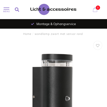
0
MENU
Montage & Ophangservice
Home
/
wandlamp zwart met sensor rond