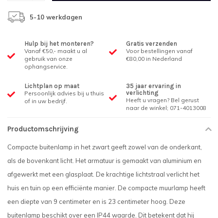
5-10 werkdagen
Hulp bij het monteren?
Gratis verzenden
Vanaf €50,- maakt u al
Voor bestellingen vanaf
gebruik van onze
€80,00 in Nederland
ophangservice.
Lichtplan op maat
35 jaar ervaring in
verlichting
Persoonlijk advies bij u thuis
Heeft u vragen? Bel gerust
of in uw bedrijf.
naar de winkel; 071-4013008
Productomschrijving
Compacte buitenlamp in het zwart geeft zowel van de onderkant,
als de bovenkant licht. Het armatuur is gemaakt van aluminium en
afgewerkt met een glasplaat. De krachtige lichtstraal verlicht het
huis en tuin op een efficiënte manier. De compacte muurlamp heeft
een diepte van 9 centimeter en is 23 centimeter hoog. Deze
buitenlamp beschikt over een IP44 waarde. Dit betekent dat hij