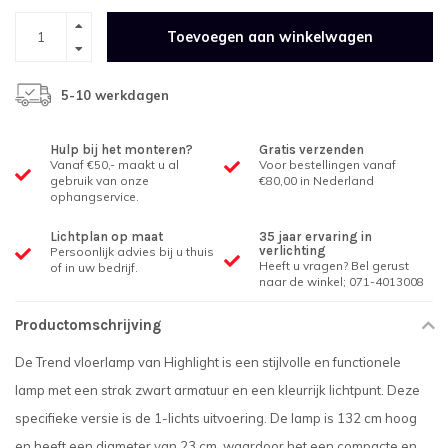
Toevoegen aan winkelwagen
5-10 werkdagen
Hulp bij het monteren?
Gratis verzenden
Vanaf €50,- maakt u al
Voor bestellingen vanaf
gebruik van onze
€80,00 in Nederland
ophangservice.
Lichtplan op maat
35 jaar ervaring in
verlichting
Persoonlijk advies bij u thuis
Heeft u vragen? Bel gerust
of in uw bedrijf.
naar de winkel; 071-4013008
Productomschrijving
De Trend vloerlamp van Highlight is een stijlvolle en functionele
lamp met een strak zwart armatuur en een kleurrijk lichtpunt. Deze
specifieke versie is de 1-lichts uitvoering. De lamp is 132 cm hoog
en heeft een diameter van 23 cm, waardoor het een compacte en