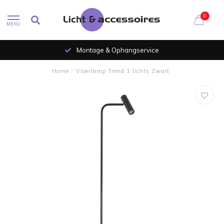
0
MENU
Montage & Ophangservice
Home
/
Vloerlamp Trend 1 lichts Zwart