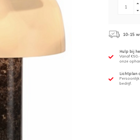
10-15 w
Hulp bij h
Vanaf €50,-
onze ophan
Lichtplan 
Persoonlijk 
bedrijf.