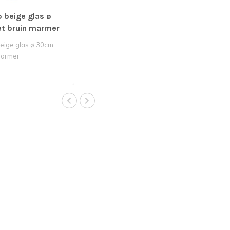
 beige glas ø
t bruin marmer
beige glas ø 30cm
marmer