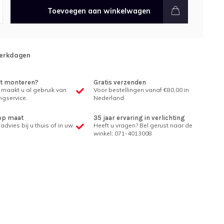
Toevoegen aan winkelwagen
erkdagen
et monteren?
Gratis verzenden
 maakt u al gebruik van
Voor bestellingen vanaf €80,00 in
gservice.
Nederland
op maat
35 jaar ervaring in verlichting
advies bij u thuis of in uw
Heeft u vragen? Bel gerust naar de
winkel; 071-4013008