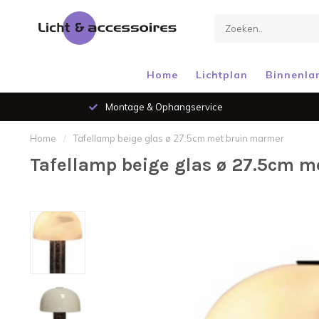
Home
Lichtplan
Binnenla
Montage & Ophangservice
Home
/
Tafellamp beige glas ø 27.5cm met bruin marmer
Tafellamp beige glas ø 27.5cm 