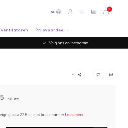
0
NL
Ventilatoren
Prijsvoordeel
Volg ons op Instagram
95
Incl. btw
eige glas ø 27.5cm met bruin marmer
Lees meer..