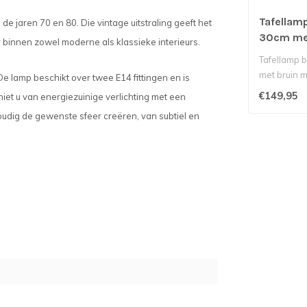
Tafellamp
 de jaren 70 en 80. Die vintage uitstraling geeft het
30cm me
binnen zowel moderne als klassieke interieurs.
Tafellamp 
met bruin 
De lamp beschikt over twee E14 fittingen en is
€149,95
niet u van energiezuinige verlichting met een
oudig de gewenste sfeer creëren, van subtiel en