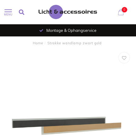
0
MENU
Montage & Ophangservice
Home
/
Strakke wandlamp zwart gold