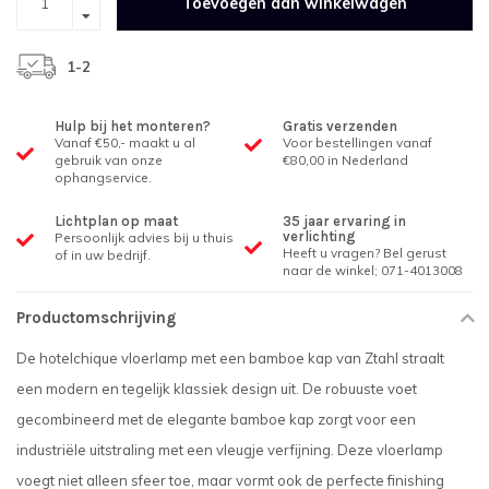
Toevoegen aan winkelwagen
1-2
Hulp bij het monteren?
Gratis verzenden
Vanaf €50,- maakt u al
Voor bestellingen vanaf
gebruik van onze
€80,00 in Nederland
ophangservice.
Lichtplan op maat
35 jaar ervaring in
verlichting
Persoonlijk advies bij u thuis
Heeft u vragen? Bel gerust
of in uw bedrijf.
naar de winkel; 071-4013008
Productomschrijving
De hotelchique vloerlamp met een bamboe kap van Ztahl straalt
een modern en tegelijk klassiek design uit. De robuuste voet
gecombineerd met de elegante bamboe kap zorgt voor een
industriële uitstraling met een vleugje verfijning. Deze vloerlamp
voegt niet alleen sfeer toe, maar vormt ook de perfecte finishing