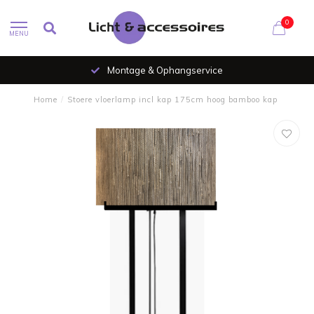
0
MENU
Montage & Ophangservice
Home
/
Stoere vloerlamp incl kap 175cm hoog bamboo kap