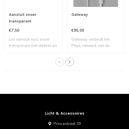
Aansluit snoer
Gateway
transparant
€7,50
€95,00
Los aansluit euro snoer
Gateway verbindt het
transparant met stekker en
Plejd-netwerk van de
schakelaa..
gebruiker met inte..
Licht & Accessoires
Princestraat 39