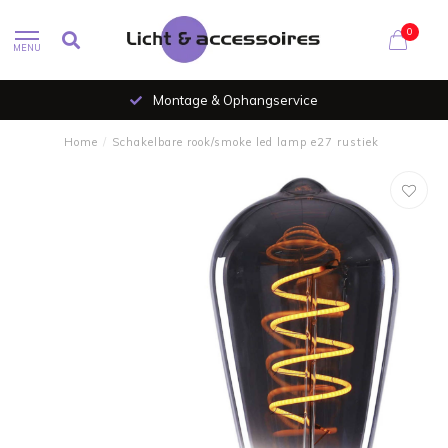
0
MENU
Montage & Ophangservice
Home
/
Schakelbare rook/smoke led lamp e27 rustiek