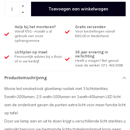
Toevoegen aan winkelwagen
Hulp bij het monteren?
Gratis verzenden
Vanaf €50,- maakt u al
Voor bestellingen vanaf
gebruik van onze
€80,00 in Nederland
ophangservice.
Lichtplan op maat
35 jaar ervaring in
verlichting
Persoonlijk advies bij u thuis
Heeft u vragen? Bel gerust
of in uw bedrijf.
naar de winkel; 071-4013008
Productomschrijving
Mooie led smoke/rook gloeilamp rustiek met 3 lichtsterktes.
5watt=200lumen, 2,5 watt=100lumen en 1watt=40lumen LED licht
aan de onderkant geven de punten extra licht voor meer functie licht
op tafel.
Door uw lamp aan en uit te doen krijgt u verschillende licht sterktes u
gebruikt hiervoor uw bestaande lichtschakelaar/aanuit knop geen