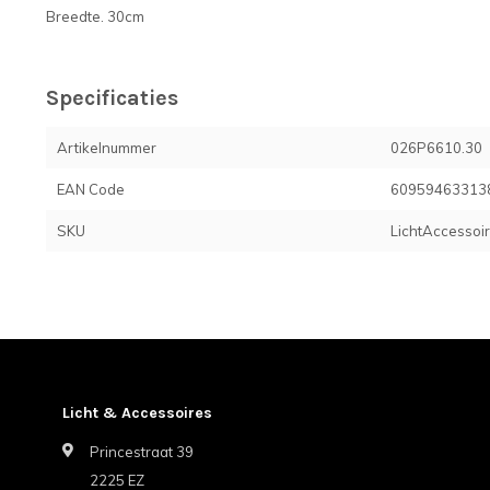
Breedte. 30cm
Specificaties
Artikelnummer
026P6610.30
EAN Code
60959463313
SKU
LichtAccessoi
Licht & Accessoires
Princestraat 39
2225 EZ