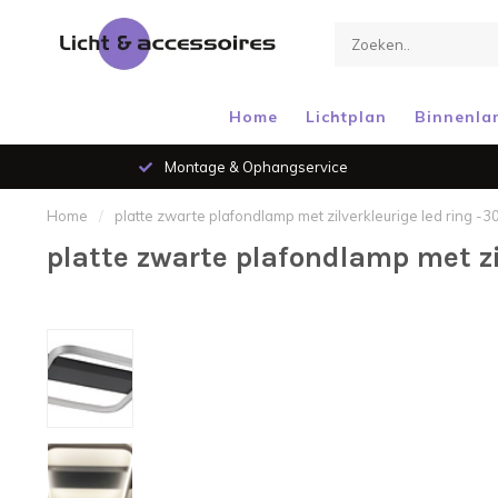
Home
Lichtplan
Binnenla
Montage & Ophangservice
Home
/
platte zwarte plafondlamp met zilverkleurige led ring -
platte zwarte plafondlamp met zi