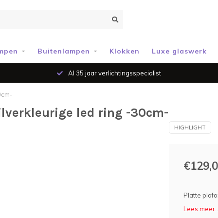
mpen
Buitenlampen
Klokken
Luxe glaswerk
Al 35 jaar verlichtingsspecialist
30cm-
lverkleurige led ring -30cm-
HIGHLIGHT
€129,
Platte plaf
Lees meer..