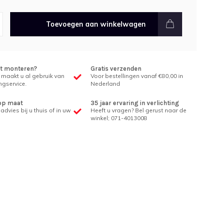
Toevoegen aan winkelwagen
et monteren?
Gratis verzenden
 maakt u al gebruik van
Voor bestellingen vanaf €80,00 in
gservice.
Nederland
op maat
35 jaar ervaring in verlichting
advies bij u thuis of in uw
Heeft u vragen? Bel gerust naar de
winkel; 071-4013008