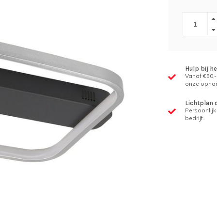
Hulp bij h
Vanaf €50,-
onze ophan
Lichtplan 
Persoonlijk 
bedrijf.