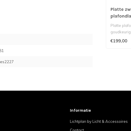
Platte zw
plafondl
goudkleur
Platte plaf
goudkeurige
standen led
€199,00
81
res2227
Informatie
Lichtplan by Licht & Accessoires
Contact