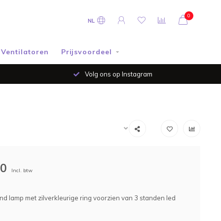
0
NL
Ventilatoren
Prijsvoordeel
Volg ons op Instagram
00
Incl. btw
ond lamp met zilverkleurige ring voorzien van 3 standen led