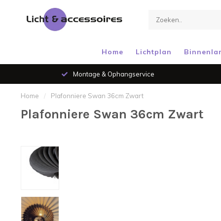
Home
Lichtplan
Binnenla
Montage & Ophangservice
Home
/
Plafonniere Swan 36cm Zwart
Plafonniere Swan 36cm Zwart