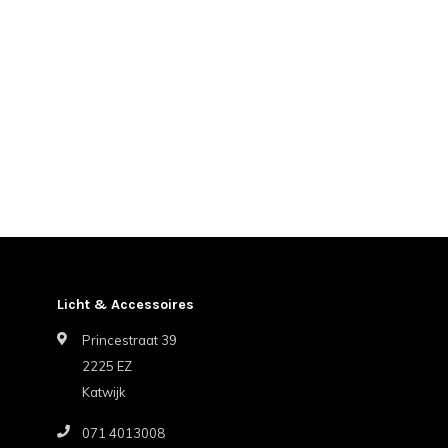
Licht & Accessoires
Princestraat 39
2225 EZ
Katwijk
071 4013008