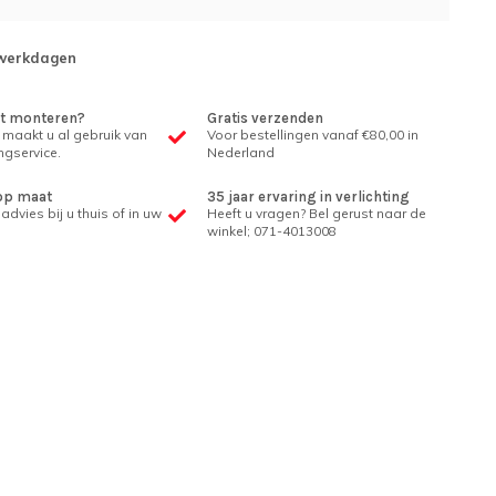
 werkdagen
et monteren?
Gratis verzenden
 maakt u al gebruik van
Voor bestellingen vanaf €80,00 in
gservice.
Nederland
op maat
35 jaar ervaring in verlichting
advies bij u thuis of in uw
Heeft u vragen? Bel gerust naar de
winkel; 071-4013008