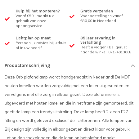
Hulp bij het monteren?
Gratis verzenden
Vanaf €50,- maakt u al
Voor bestellingen vanaf
gebruik van onze
€80,00 in Nederland
ophangservice.
Lichtplan op maat
35 jaar ervaring in
verlichting
Persoonlijk advies bij u thuis
Heeft u vragen? Bel gerust
of in uw bedrijf.
naar de winkel; 071-4013008
Productomschrijving
Deze Orb plafondlamp wordt handgemaakt in Nederland! De MDF
houten lamellen worden zorgvuldig met een laser uitgesneden en
vervolgens met alle zorg in elkaar gezet. Deze plafonniere is
uitgevoerd met houten lamellen die in het frame zijn gemonteerd, dit
geeft de lamp een trendy uitstraling. Deze lamp heeft 2 x een E27
fitting en wordt geleverd exclusief de lichtbronnen. Alle lampen van
Blij design zijn volledig in elkaar gezet en direct klaar voor gebruik.
Let op de schakelringen die de lamp op het plafond maakt.