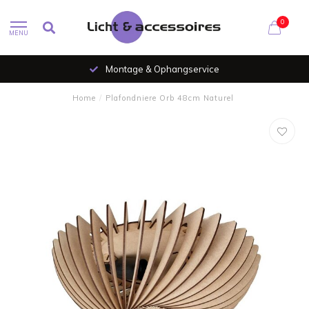
0
MENU
Montage & Ophangservice
Home
/
Plafondniere Orb 48cm Naturel