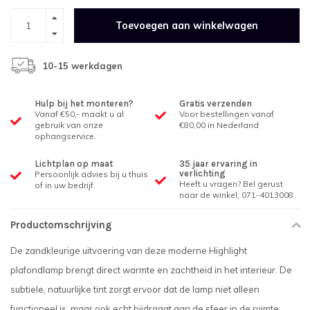
Toevoegen aan winkelwagen
10-15 werkdagen
Hulp bij het monteren?
Gratis verzenden
Vanaf €50,- maakt u al
Voor bestellingen vanaf
gebruik van onze
€80,00 in Nederland
ophangservice.
Lichtplan op maat
35 jaar ervaring in
verlichting
Persoonlijk advies bij u thuis
Heeft u vragen? Bel gerust
of in uw bedrijf.
naar de winkel; 071-4013008
Productomschrijving
De zandkleurige uitvoering van deze moderne Highlight
plafondlamp brengt direct warmte en zachtheid in het interieur. De
subtiele, natuurlijke tint zorgt ervoor dat de lamp niet alleen
functioneel is, maar ook echt bijdraagt aan de sfeer in de ruimte.