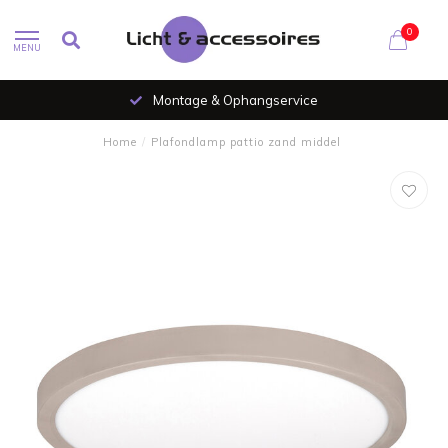
0
MENU
Montage & Ophangservice
Home
/
Plafondlamp pattio zand middel