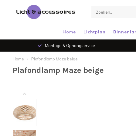
Home
Lichtplan
Binnenla
Montage & Ophangservice
Home
/
Plafondlamp Maze beige
Plafondlamp Maze beige