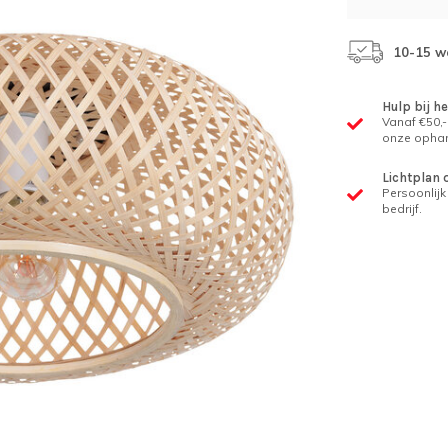
10-15 w
Hulp bij h
Vanaf €50,-
onze ophan
Lichtplan 
Persoonlijk 
bedrijf.