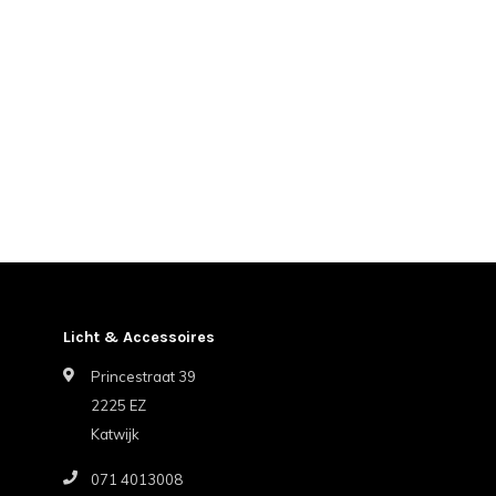
Licht & Accessoires
Princestraat 39
2225 EZ
Katwijk
071 4013008