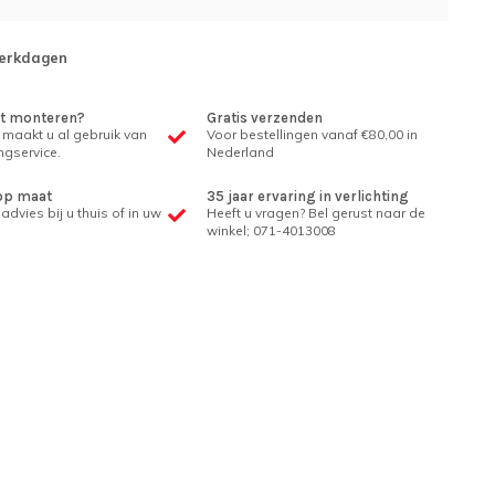
erkdagen
et monteren?
Gratis verzenden
 maakt u al gebruik van
Voor bestellingen vanaf €80,00 in
gservice.
Nederland
op maat
35 jaar ervaring in verlichting
advies bij u thuis of in uw
Heeft u vragen? Bel gerust naar de
winkel; 071-4013008