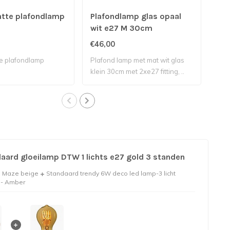
atte plafondlamp
Plafondlamp glas opaal
Pla
wit e27 M 30cm
ha
€46,00
€46
te plafondlamp
Plafond lamp met mat wit glas
Plaf
klein 30cm met 2xe27 fitting, ..
klei
aard gloeilamp DTW 1 lichts e27 gold 3 standen
 Maze beige
Standaard trendy 6W deco led lamp-3 licht
7- Amber