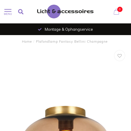
0
MENU
Montage & Ophangservice
Home
/
Plafondlamp Fantasy Bellini Champagne