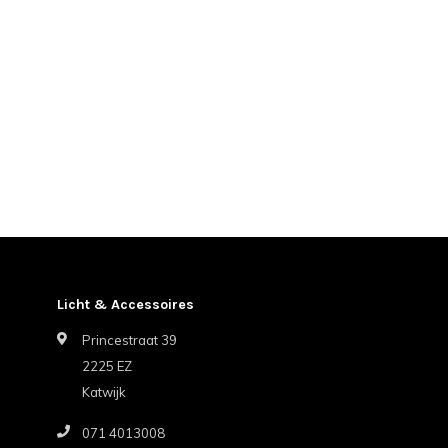
Licht & Accessoires
Princestraat 39
2225 EZ
Katwijk
071 4013008