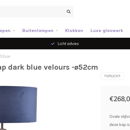
mpen
Buitenlampen
Klokken
Luxe glaswerk
Licht advies
-ø52cm
p dark blue velours -ø52cm
TOPLICHT
€268,
Ovale stijl
deze kap is