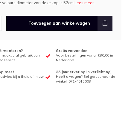
e velours diameter van deze kap is 52cm
Lees meer..
Toevoegen aan winkelwagen
et monteren?
Gratis verzenden
 maakt u al gebruik van
Voor bestellingen vanaf €80,00 in
gservice.
Nederland
op maat
35 jaar ervaring in verlichting
advies bij u thuis of in uw
Heeft u vragen? Bel gerust naar de
winkel; 071-4013008