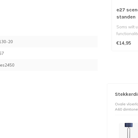
e27 scen
standen
Soms wilt u
functionali
aanpassen 
130-20
€14,95
67
res2450
Stekkerdi
Ovale vloer
A60 dimtone