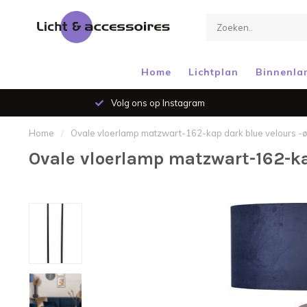
Home
Lichtplan
Binnenla
Volg ons op Instagram
Home
/
Ovale vloerlamp matzwart-162-kap dark blue velours 
Ovale vloerlamp matzwart-162-ka