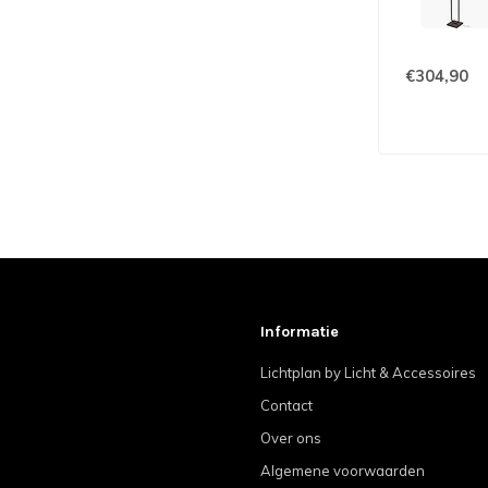
€304,90
Informatie
Lichtplan by Licht & Accessoires
Contact
Over ons
Algemene voorwaarden