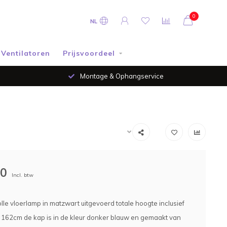
0
NL
Ventilatoren
Prijsvoordeel
Montage & Ophangservice
00
Incl. btw
volle vloerlamp in matzwart uitgevoerd totale hoogte inclusief
 162cm de kap is in de kleur donker blauw en gemaakt van