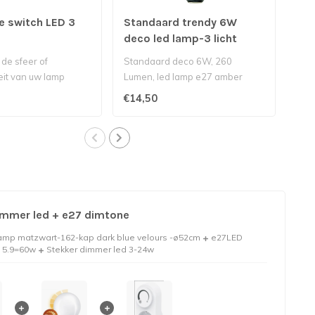
e switch LED 3
Standaard trendy 6W
Sta
deco led lamp-3 licht
dec
standen-e27- Amber
st
 de sfeer of
Standaard deco 6W, 260
Sta
teit van uw lamp
Lumen, led lamp e27 amber
Lum
aan wat die doet..
kleurig met goudkleurige spiraa..
€14,50
€14
mmer led + e27 dimtone
lamp matzwart-162-kap dark blue velours -ø52cm
e27LED
 5.9=60w
Stekker dimmer led 3-24w