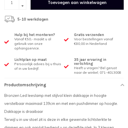
Toevoegen aan winkelwagen
5-10 werkdagen
Hulp bij het monteren?
Gratis verzenden
Vanaf €50,- maakt u al
Voor bestellingen vanaf
gebruik van onze
€80,00 in Nederland
ophangservice.
Lichtplan op maat
35 jaar ervaring in
verlichting
Persoonlijk advies bij u thuis
Heeft u vragen? Bel gerust
of in uw bedrijf.
naar de winkel; 071-4013008
Productomschrijving
Bronzen Led leeslamp met stijlvol klein dakkapje in hoogte
verstelbaar maximaal 139cm en met een pushdimmer op hoogte.
Dakkapje is draaibaar
Terwijl u in uw stoel zit is deze in elke gewenste lichtsterkte te
dimmen en ook aan/uit bediend u op dezelfde plek. In 3 kleuren