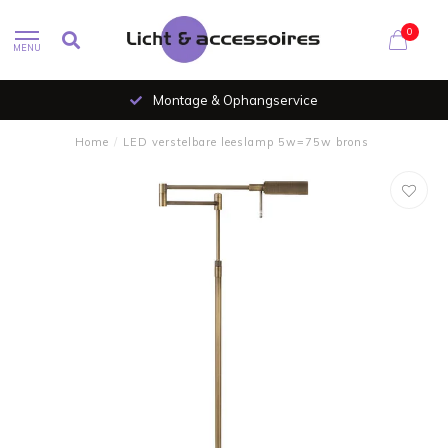
0
MENU
Montage & Ophangservice
Home
/
LED verstelbare leeslamp 5w=75w brons