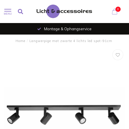
0
MENU
Montage & Ophangservice
Home
/
Langwerpige mat zwarte 4 lichts led spot-91cm