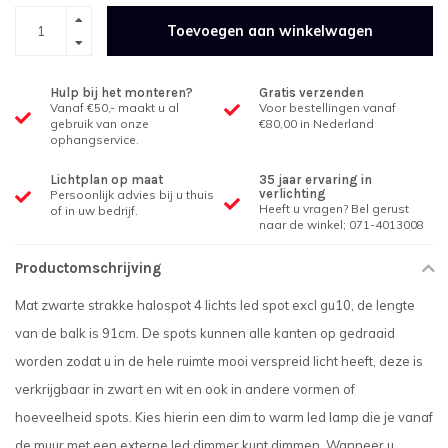
Toevoegen aan winkelwagen
Hulp bij het monteren?
Gratis verzenden
Vanaf €50,- maakt u al
Voor bestellingen vanaf
gebruik van onze
€80,00 in Nederland
ophangservice.
Lichtplan op maat
35 jaar ervaring in
verlichting
Persoonlijk advies bij u thuis
Heeft u vragen? Bel gerust
of in uw bedrijf.
naar de winkel; 071-4013008
Productomschrijving
Mat zwarte strakke halospot 4 lichts led spot excl gu10, de lengte
van de balk is 91cm. De spots kunnen alle kanten op gedraaid
worden zodat u in de hele ruimte mooi verspreid licht heeft, deze is
verkrijgbaar in zwart en wit en ook in andere vormen of
hoeveelheid spots. Kies hierin een dim to warm led lamp die je vanaf
de muur met een externe led dimmer kunt dimmen. Wanneer u