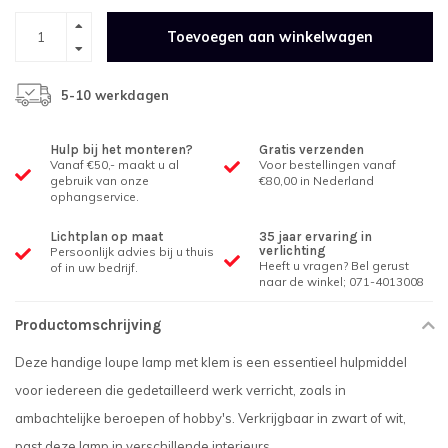
Toevoegen aan winkelwagen
5-10 werkdagen
Hulp bij het monteren?
Gratis verzenden
Vanaf €50,- maakt u al
Voor bestellingen vanaf
gebruik van onze
€80,00 in Nederland
ophangservice.
Lichtplan op maat
35 jaar ervaring in
verlichting
Persoonlijk advies bij u thuis
Heeft u vragen? Bel gerust
of in uw bedrijf.
naar de winkel; 071-4013008
Productomschrijving
Deze handige loupe lamp met klem is een essentieel hulpmiddel
voor iedereen die gedetailleerd werk verricht, zoals in
ambachtelijke beroepen of hobby's. Verkrijgbaar in zwart of wit,
past deze lamp in verschillende interieurs.