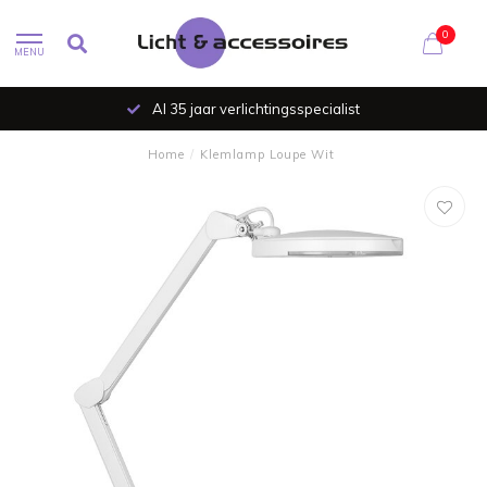
0
MENU
Al 35 jaar verlichtingsspecialist
Home
/
Klemlamp Loupe Wit