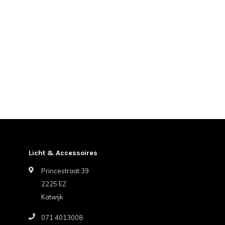
Licht & Accessoires
Princestraat 39
2225 EZ
Katwijk
071 4013008