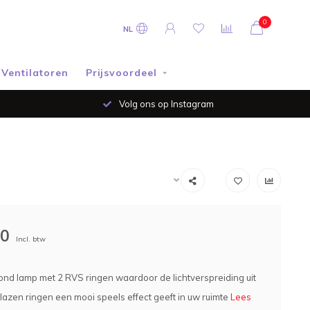
0
NL
Ventilatoren
Prijsvoordeel
Volg ons op Instagram
00
Incl. btw
ond lamp met 2 RVS ringen waardoor de lichtverspreiding uit
glazen ringen een mooi speels effect geeft in uw ruimte
Lees