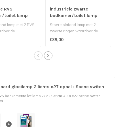
le RVS
industriele zwarte
ind
/toilet lamp
badkamer/toilet lamp
bad
26cm
e2
fond lamp met 2 RVS
Stoere plafond lamp met 2
Sto
rdoor de
zwarte ringen waardoor de
zwa
iding uit de 3 glaz..
lichtverspreiding uit de 3 g..
lich
€89,00
€14
aard gloeilamp 2 lichts e27 opaal+ Scene switch
RVS badkamer/toilet lamp 2x e27 35cm
2 x e27 scene switch
en