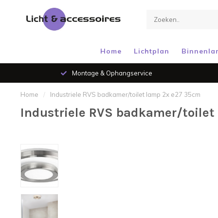
Home
Lichtplan
Binnenla
Montage & Ophangservice
Home
/
Industriele RVS badkamer/toilet lamp 2x e27 35cm
Industriele RVS badkamer/toile