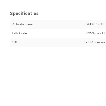
Specificaties
Artikelnummer
026P611430
EAN Code
60959457217
SKU
LichtAccessoi