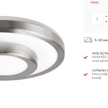
meer..
5-10 we
Hulp bij h
Vanaf €50,-
onze ophan
Lichtplan 
Persoonlijk 
bedrijf.