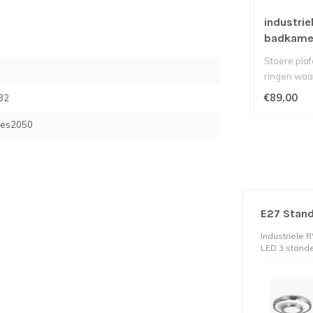
industrie
badkamer
26cm
Stoere pla
ringen waa
lichtverspre
€89,00
32
res2050
E27 Stand
Industriele 
LED 3 stand