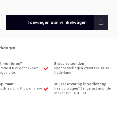
Toevoegen aan winkelwagen
rkdagen
et monteren?
Gratis verzenden
 maakt u al gebruik van
Voor bestellingen vanaf €80,00 in
gservice.
Nederland
op maat
35 jaar ervaring in verlichting
advies bij u thuis of in uw
Heeft u vragen? Bel gerust naar de
winkel; 071-4013008