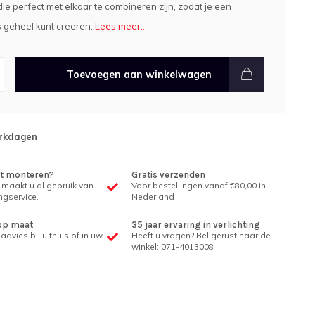
ie perfect met elkaar te combineren zijn, zodat je een
 geheel kunt creëren.
Lees meer..
Toevoegen aan winkelwagen
rkdagen
et monteren?
Gratis verzenden
 maakt u al gebruik van
Voor bestellingen vanaf €80,00 in
gservice.
Nederland
op maat
35 jaar ervaring in verlichting
advies bij u thuis of in uw
Heeft u vragen? Bel gerust naar de
winkel; 071-4013008