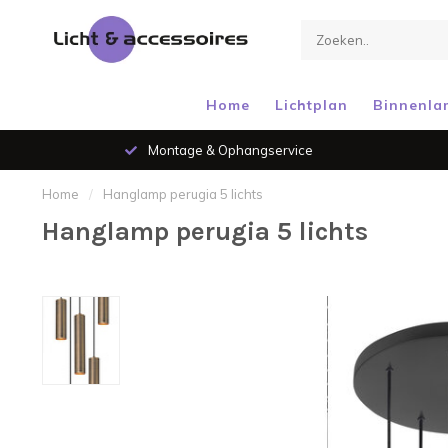
Home
Lichtplan
Binnenla
Montage & Ophangservice
Home
/
Hanglamp perugia 5 lichts
Hanglamp perugia 5 lichts