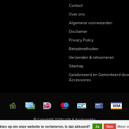
Contact
Over ons
Algemene voorwaarden
Disclaimer
Privacy Policy
Betaalmethoden
Verzenden & retourneren
Sitemap
Geadviseerd en Gemonteerd door 
Accessoires
© Copyright 2026 Licht & Accessoires
okies op om onze website te verbeteren. Is dat akkoord?
Ja
Nee
Meer o