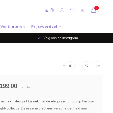
0
NL
Ventilatoren
Prijsvoordeel
Volg ons op Instagram
199,00
Incl. btw
erieur een vleugje klassiek met de elegante hanglamp Perugia
light-collectie. Deze serie biedt een verscheidenheid aan