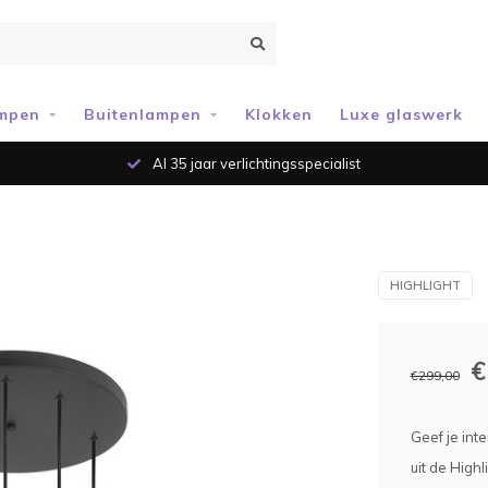
mpen
Buitenlampen
Klokken
Luxe glaswerk
Al 35 jaar verlichtingsspecialist
HIGHLIGHT
€
€299,00
Geef je int
uit de High