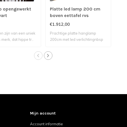
p opengewerkt
Platte led lamp 200 cm
Ha
art
boven eettafel rvs
op
nat
€1.912,00
€27
n zijn van een uniek
Prachtige platte hanglamp
Dez
merk, dat hippe tr..
200cm met led verlichtingnbsp
Nede
bove..
Mijn account
Account informatie