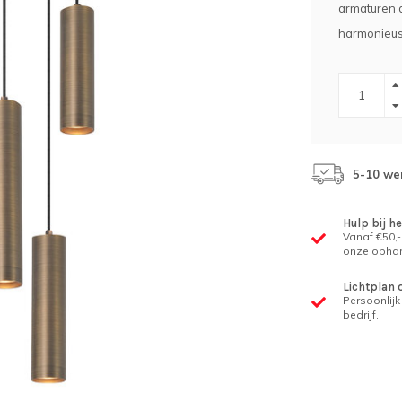
armaturen d
harmonieus
5-10 we
Hulp bij h
Vanaf €50,-
onze ophan
Lichtplan 
Persoonlijk 
bedrijf.