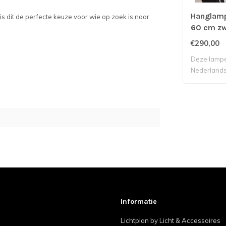
Hanglam
 dit de perfecte keuze voor wie op zoek is naar
60 cm zw
€290,00
Deze lampe
Nederlands 
Informatie
Lichtplan by Licht & Accessoires